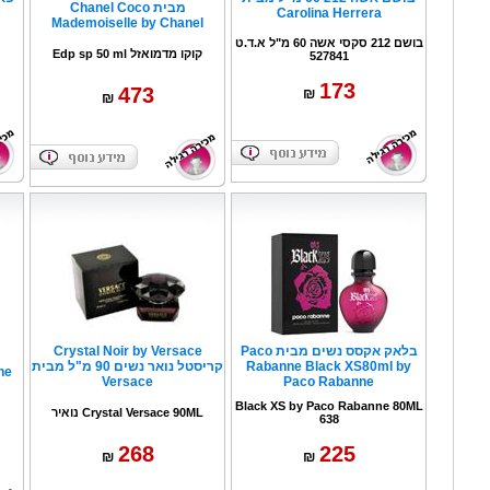
מבית Chanel Coco
Carolina Herrera
Mademoiselle by Chanel
בושם 212 סקסי אשה 60 מ"ל א.ד.ט
קוקו מדמואזל Edp sp 50 ml
527841
173
473
₪
₪
בלאק אקסס נשים מבית Paco
Crystal Noir by Versace
Rabanne Black XS80ml by
קריסטל נואר נשים 90 מ"ל מבית
abanne
Versace
Paco Rabanne
Black XS by Paco Rabanne 80ML
Crystal Versace 90ML נואיר
638
268
225
₪
₪