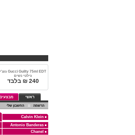
EBHV קניות במחירים מיוחד
Gucci Guilty 75ml EDT גוצ'
גילטי נשים
240
₪ בלבד
ראשי
מבצעים
הרשמה
החשבון שלי
Calvin Klein
Antonio Banderas
Chanel