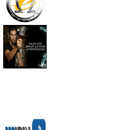
₪
30
מידע נוסף
איסי מיאקי לגבר 'issey
Pour Homme125ML by I
₪
285
מידע נוסף