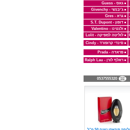
גאס - Guess
ג'יבנשי - Givenchy
גרא - Gres
דופון - S.T. Dupont
ולנטינו - Valentino
לוליטה למפיקה - Lolit
סינדי קרופורד - Cindy
פראדה - Prada
ראלף לורן - Ralph Lau
0537555320
פאלומה פיקאסו נשים 50 מ"ל