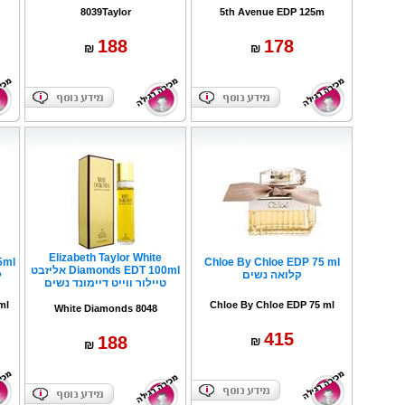
8039Taylor
5th Avenue EDP 125m
188
178
₪
₪
ערכת אבטחה הכוללת מוניטור + 2
Elizabeth Taylor White
5ml
Chloe By Chloe EDP 75 ml
Diamonds EDT 100ml אליזבט
קלואה נשים
ל
יק
טיילור ווייט דיימונד נשים
ml
Chloe By Chloe EDP 75 ml
White Diamonds 8048
415
188
₪
₪