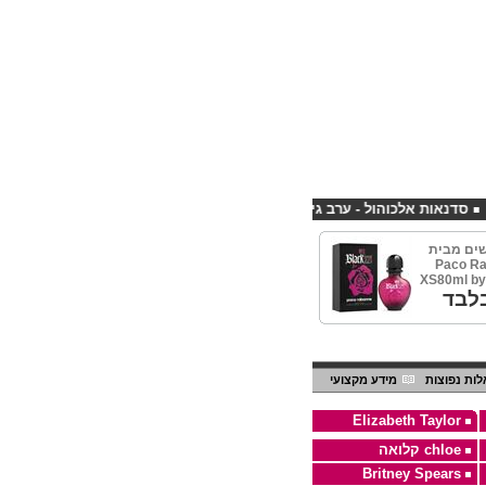
 אלכוהול - ערב גיבוש לחברות
קורס פליירינג הנחה 10% לנרשמים דרך אתר CHEAPSHOP
ים מבית
Paco Ra
XS80ml by
לבד
ות נפוצות
מידע מקצועי
Elizabeth Taylor
chloe קלואה
Britney Spears