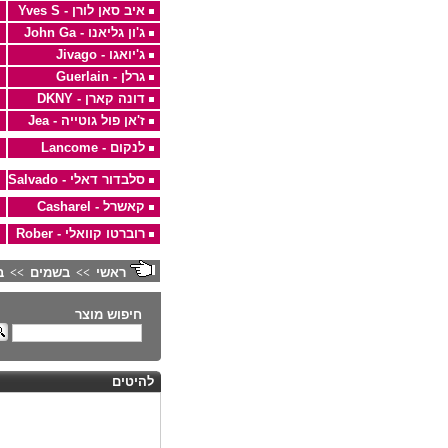
איב סאן לורן - Yves S
ג'ון גליאנו - John Ga
ג'יואגו - Jivago
גרלן - Guerlain
דונה קארן - DKNY
ז'אן פול גוטייה - Jea
לנקום - Lancome
סלבדור דאלי - Salvado
קאשרל - Casharel
רוברטו קוואלי - Rober
ראשי
בשמים
ב
>>
>>
חיפוש מוצר
להיטים