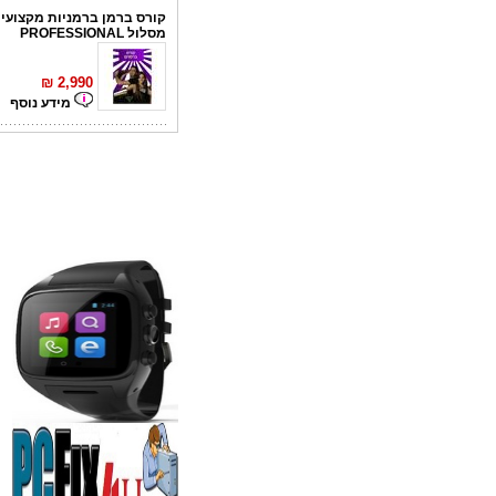
קורס ברמן ברמניות מקצועי 
מסלול PROFESSIONAL
₪
2,990
מידע נוסף
קורס פליירינג
₪
1,100
מידע נוסף
סדנאות אלכוהול - ערב גיבו
לחברות
₪
150
מידע נוסף
נגן DVD קורא DIVX עם B
מבית PIONEER
החל מ- 349
₪
מידע נוסף
מברשות איפור מיקצועי למא