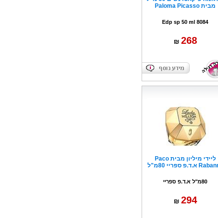
מבית Paloma Picasso
Edp sp 50 ml 8084
268
₪
ליידי מיליון מבית Paco
R א.ד.פ ספריי 80מ"ל
80מ"ל א.ד.פ ספריי
294
₪