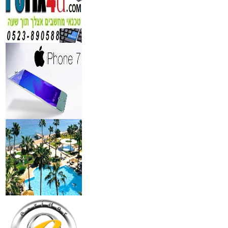
₪
349
מידע נוסף
מעגל ריסים חשמלי
₪
40
מידע נוסף
מצלמות אינפרא
₪
499
מידע נוסף
18 מברשות למאפרים + נרת
ג'מס אדום מעור
₪
720
מידע נוסף
פינצטה לד מאירה