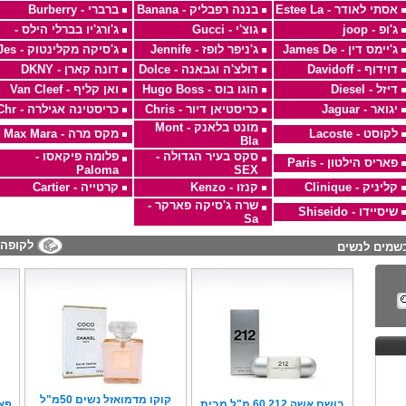
אסתי לאודר - Estee La
בננה רפבליק - Banana
ברברי - Burberry
ג'ופ - joop
גוצ'י - Gucci
ג'ורג'יו בברלי הילס -
ג'יימס דין - James De
ג'ניפר לופז - Jennife
ג'סיקה מקלינטוק - Jes
דוידוף - Davidoff
דולצ'ה וגבאנה - Dolce
דונה קארן - DKNY
דיזל - Diesel
הוגו בוס - Hugo Boss
ואן קליף - Van Cleef
יגואר - Jaguar
כריסטיאן דיור - Chris
כריסטינה אגילרה - Chr
מונט בלאנק - Mont
לקוסט - Lacoste
מקס מרה - Max Mara
Bla
סקס בעיר הגדולה -
פלומה פיקאסו -
פאריס הילטון - Paris
Paloma
SEX
קליניק - Clinique
קנזו - Kenzo
קרטייה - Cartier
שרה ג'סיקה פארקר -
שיסיידו - Shiseido
Sa
לקופה
שמים לנשים
קוקו מדמואזל נשים 50מ"ל
בושם אשה 212 60 מ"ל מבית