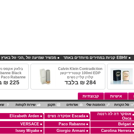
ים באתר
מכשיר שמיעה זול ,הכי זול בארץ
סדנאות
Calvin Klein Contradiction
בלאק אקסס נש
י
100ml EDP קונטרידיקשן
banne Black
קלוין קליין נשים
 Paco Rabanne
284
₪ בלבד
225
₪ ב
אישיות
קבוצתיות
סל הקניות
ההזמנות שלי
אודותינו
תקנון
שירות לקוחות
שאל
אוסקר דה לה רנטה
Escada אסקדה נשים
Elizabeth Arden
Osca
VERSACE
Paco Rabanne
Bvlgari
Issey Miyake
Giorgio Armani
Carolina Herrera