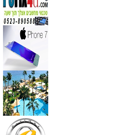
מברשות איפור מיקצועי למ
₪
349
מידע נוסף
מעגל ריסים חשמלי
₪
40
מידע נוסף
מצלמות אינפרא
₪
499
מידע נוסף
18 מברשות למאפרים + נרת
ג'מס אדום מעור
₪
720
מידע נוסף
פינצטה לד מאירה