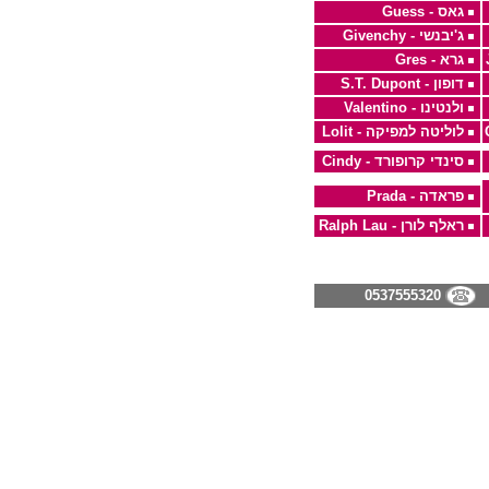
גאס - Guess
ג'יבנשי - Givenchy
גרא - Gres
דופון - S.T. Dupont
ולנטינו - Valentino
לוליטה למפיקה - Lolit
סינדי קרופורד - Cindy
פראדה - Prada
ראלף לורן - Ralph Lau
0537555320