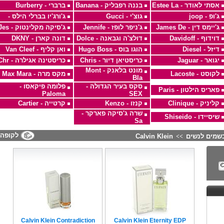
אסתי לאודר - Estee La
בננה רפבליק - Banana
ברברי - Burberry
ג'ופ - joop
גוצ'י - Gucci
ג'ורג'יו בברלי הילס -
ג'יימס דין - James De
ג'ניפר לופז - Jennife
ג'סיקה מקלינטוק - Jes
דוידוף - Davidoff
דולצ'ה וגבאנה - Dolce
דונה קארן - DKNY
דיזל - Diesel
הוגו בוס - Hugo Boss
ואן קליף - Van Cleef
יגואר - Jaguar
כריסטיאן דיור - Chris
כריסטינה אגילרה - Chr
מונט בלאנק - Mont
לקוסט - Lacoste
מקס מרה - Max Mara
Bla
סקס בעיר הגדולה -
פלומה פיקאסו -
פאריס הילטון - Paris
Paloma
SEX
קליניק - Clinique
קנזו - Kenzo
קרטייה - Cartier
שרה ג'סיקה פארקר -
שיסיידו - Shiseido
Sa
לקופה
שמים לנשים
Calvin Klein
>>
Calvin Klein Contradiction
Calvin Klein Eternity EDP