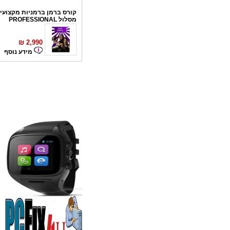
קורס ברמן ברמניות מקצועי 
מסלול PROFESSIONAL
₪
2,990
מידע נוסף
קורס פליירינג
₪
1,100
מידע נוסף
סדנאות אלכוהול - ערב גיבו
לחברות
₪
150
מידע נוסף
נגן DVD קורא DIVX עם 
מבית PIONEER
החל מ- 349
₪
מידע נוסף