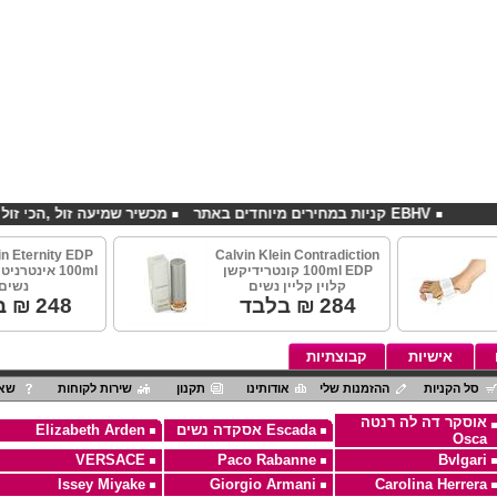
EBHV קניות במחירים מיוחדים באתר
מכשיר שמיעה זול ,הכי זול בארץ
in Eternity EDP
Calvin Klein Contradiction
100ml EDP קונטרידיקשן
100ml אינטרני
קלוין קליין נשים
נשים
284
₪ בלבד
248
₪ ב
אישיות
קבוצתיות
סל הקניות
ההזמנות שלי
אודותינו
תקנון
שירות לקוחות
שאל
אוסקר דה לה רנטה
Escada אסקדה נשים
Elizabeth Arden
Osca
VERSACE
Paco Rabanne
Bvlgari
Issey Miyake
Giorgio Armani
Carolina Herrera