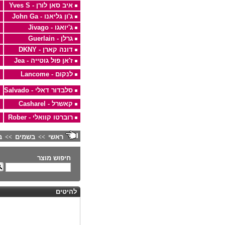
איב סאן לורן - Yves S
ג'ון גליאנו - John Ga
ג'יואגו - Jivago
גרלן - Guerlain
דונה קארן - DKNY
ז'אן פול גוטייה - Jea
לנקום - Lancome
סלבדור דאלי - Salvado
קאשרל - Casharel
רוברטו קוואלי - Rober
ראשי
בשמים
ב
>>
>>
חיפוש מוצר
להיטים