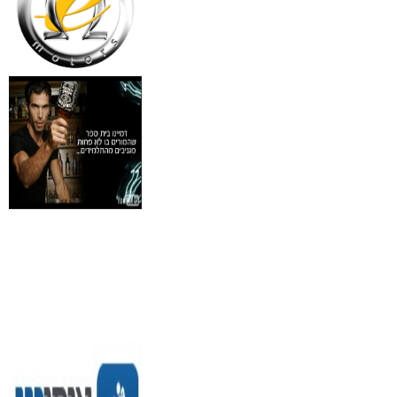
₪
30
מידע נוסף
איסי מיאקי לגבר issey
Pour Homme125ML by I
₪
285
מידע נוסף