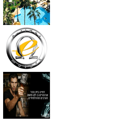
18 מברשות למאפרים + נרת
ג'מס אדום מעור
₪
720
מידע נוסף
פינצטה לד מאירה
₪
30
מידע נוסף
איסי מיאקי לגבר issey
Pour Homme125ML by I
₪
285
מידע נוסף