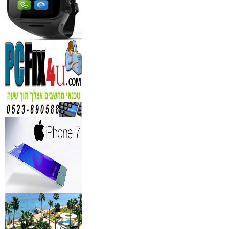
מידע נוסף
נגן DVD קורא DIVX עם 
מבית PIONEER
החל מ- 349
₪
מידע נוסף
מברשות איפור מיקצועי למ
₪
349
מידע נוסף
מעגל ריסים חשמלי
₪
40
מידע נוסף
מצלמות אינפרא
₪
499
מידע נוסף