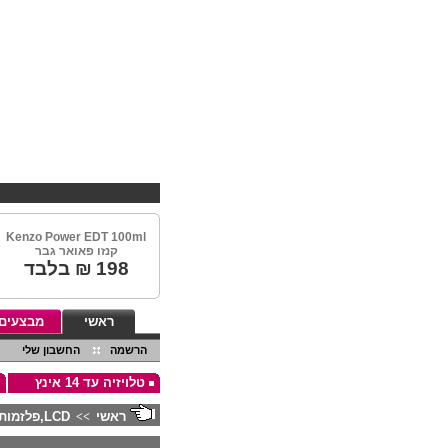
Kenzo Power EDT 100ml
קנזו פאואר גבר
198
₪ בלבד
ראשי
מבצעים
הרשמה
החשבון שלי
טלויזיה עד 14 אינץ
ראשי
LCD,פלזמות,ומקרנים
>>