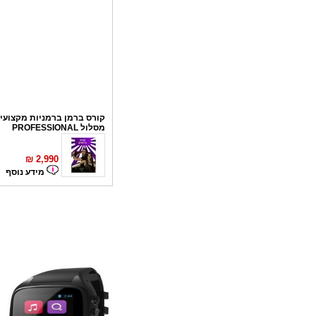
קורס ברמן ברמניות מקצועי 
מסלול PROFESSIONAL
₪
2,990
מידע נוסף
קורס פליירינג
₪
1,100
מידע נוסף
סדנאות אלכוהול - ערב גיבו
לחברות
₪
150