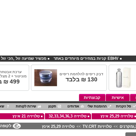
EBHV קניות במחירים מיוחדים באתר
מכשיר שמיעה זול ,הכי זול בארץ
ערכת אבטחה 
דבק ריסים להלחמת ריסים
מוניטור + 2 מצלמות אינפרא
130
₪ בלבד
499
₪ ב
אישיות
קבוצתיות
סל הקניות
ההזמנות שלי
אודותינו
תקנון
שירות לקוחות
שאל
טלויזיה 25,29 אינץ
טלויזיה 32,33,34,36,3
טלויזיה 21 אינץ
לקופה
טלויזיות TV.CRT
טלויזיה 25,29 אינץ
>>
>>