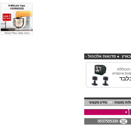
סדנאות אלכוהול - ערב גיבוש לחברות
קורס פליירינג הנחה 10% לנרשמים דרך אתר CHEAPSHOP
הכוללת
לבד
ות נפוצות
מידע מקצועי
0537555320