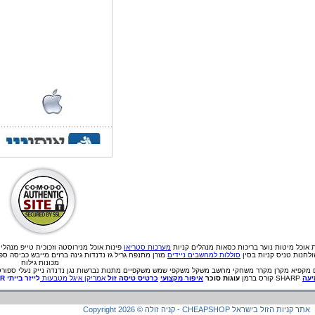
ת אוכל
מיטות נוער
בריכות
כסאות מנהלים
קניות
מערכות סטריאו
פינות אוכל מנירוסטה וזכוכית
טייפ מנהלי
לחנות טניס קניות בסין
סוללות למחשבים ניידים
מזרן מתנפח גריל גז נדנדות גינה ברזים מייבש כביסה ס
מכונות גילוח
מקפיא
מקרן
מקרר
משחקי מחשב
משקל
משקפי שמש
משקפיים
מתנות
נברשות
נגן
נדנדה
נייק
נעלי ספורט
עה
SHARP קורס ברמן
עוגות סוכר
איפור מקצועי
כרטיס טיסה זול
אמריקן איגל מטבעות
לייזר בייתי
ER
קניה זולה - CHEAPSHOP אתר קניות הזול בישראל
©
2026
Copyright