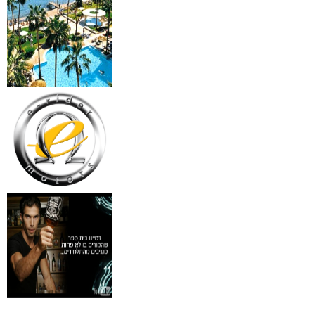
₪
499
מידע נוסף
18 מברשות למאפרים + נרת
ג'מס אדום מעור
₪
720
מידע נוסף
פינצטה לד מאירה
₪
30
מידע נוסף
איסי מיאקי לגבר issey
Pour Homme125ML by I
₪
285
מידע נוסף