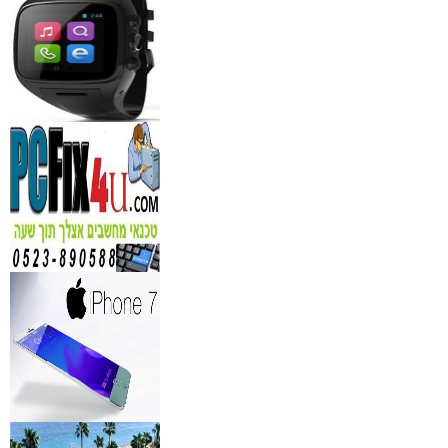
₪
150
מידע נוסף
נגן DVD קורא DIVX עם 
מבית PIONEER
החל מ- 349
₪
מידע נוסף
מברשות איפור מיקצועי למ
₪
349
מידע נוסף
מעגל ריסים חשמלי
₪
40
מידע נוסף
מצלמות אינפרא