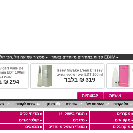
EBHV קניות במחירים מיוחדים באתר
מכשיר שמיעה זול ,הכי זול בארץ
vlgari Voile De
Issey Miyake L'eau D'Issey
EDT 100ml איסי מיאקי נשים
יסמין נ
319
₪ בלבד
294
₪ ב
אישיות
קבוצתיות
סל הקניות
ההזמנות שלי
אודותינו
תקנון
שירות לקוחות
שאל
מקררים
תנורי בישול וגז
מדיחי כלים
מקפיאים
מזגנים
קולטי אדים
מיקרוגלים
מוצרי חשמל מיוחדים
מבצעים