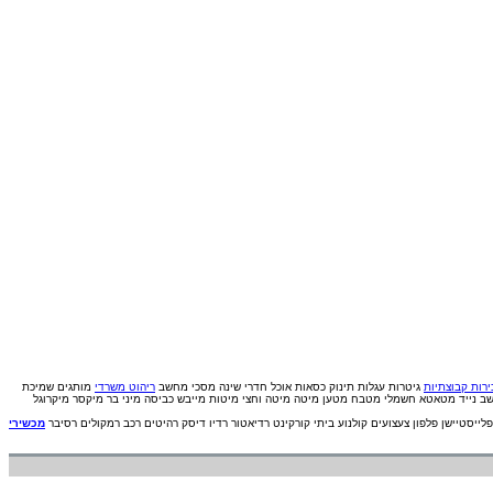
רות קבוצתיות
גיטרות
עגלות תינוק
כסאות אוכל
חדרי שינה
מסכי מחשב
ריהוט משרדי
מותגים
שמיכת
ב נייד
מטאטא חשמלי
מטבח
מטען
מיטה
מיטה וחצי
מיטות
מייבש כביסה
מיני בר
מיקסר
מיקרוגל
פלייסטיישן
פלפון
צעצועים
קולנוע ביתי
קורקינט
רדיאטור
רדיו דיסק
רהיטים
רכב
רמקולים
רסיבר
מכשירי