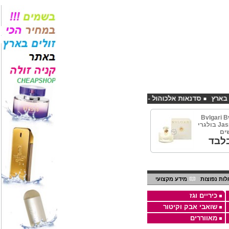
סדנאות אלכוהול - ערב גיבוש לחברות
קורס פליירינג הנחה 10% לנרשמים דרך אתר CHEAPSHOP
Bvlgari B
Jasmin EDT 100ml בולגרי
שים
לבד
ות נפוצות
מידע מקצועי
כיריים וגז
שואבי אבק וקיטור
מאווררים