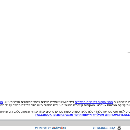
ם
מיקרופונים
מסכי הקרנה
רסיברים
מחשבים
ניידים IBM
אופניים
מזרנים
ערסלים
אוהלים
מערכות ניווט
מכי
פות קרוקס
מצלמות אינטרנט
משקולות
קישורים
מחשבים ניידים
מסלולי ריצה
רולר בליידס
מחשב כף יד
מחש
סוללות
סוני
סטריאו
סלולרי
סלון
סלקל
ספורט
ספות
ספרים
סרטים
עגלה
עגלות
פלאפונ
פלאפונים
פלזמה
HOMEPILAS
הום אפילייזר
אייפון5
אייפד
טכנאי
מחשבים
FACEBOOK
קניה מאובטחת