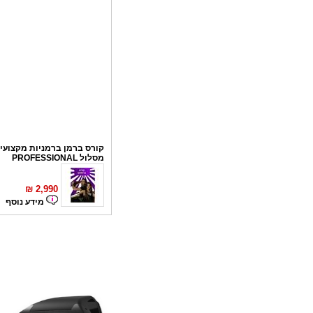
קורס ברמן ברמניות מקצועי 
מסלול PROFESSIONAL
₪
2,990
מידע נוסף
קורס פליירינג
₪
1,100
מידע נוסף
סדנאות אלכוהול - ערב גיבו
לחברות