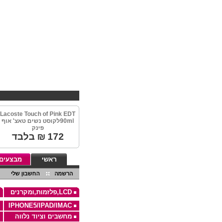
Lacoste Touch of Pink EDT
90mlלקוסט נשים טאצ' אוף
פינק
172
₪ בלבד
ראשי
מבצעים
הרשמה
החשבון שלי
LCD,פלזמות,ומקרנים
IPHONE5/IPAD/IMAC
מחשבים וציוד נלווה