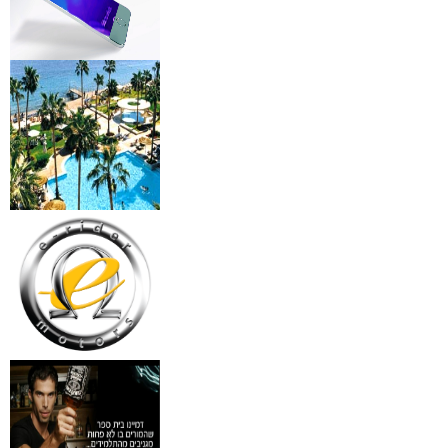
מידע נוסף
מצלמות אינפרא
₪
499
מידע נוסף
18 מברשות למאפרים + נרת
ג'מס אדום מעור
₪
720
מידע נוסף
פינצטה לד מאירה
₪
30
מידע נוסף
איסי מיאקי לגבר issey
Pour Homme125ML by I
₪
285
מידע נוסף