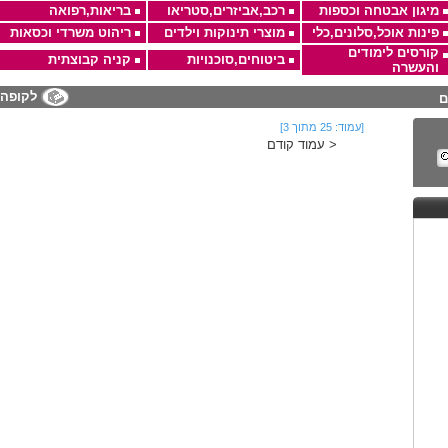
מיגון אבטחה וכספות
רכב,אביזרים,סטריאו
בריאות,רפואה
פינות אוכל,סלונים,כלי
מוצרי תינוקות וילדים
ריהוט משרדי וכסאות
קורסים לימודים
ביטוחים,סוכנויות
קניה קבוצתית
והעשרה
לקופה
ם
[עמוד: 25 מתוך 3]
< עמוד קודם