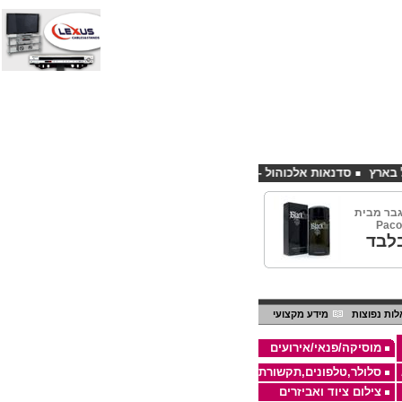
סדנאות אלכוהול - ערב גיבוש לחברות
קורס פליירינג הנחה 10% לנרשמים דרך אתר CHEAPSHOP
בר מבית
Paco
לבד
ות נפוצות
מידע מקצועי
מוסיקה/פנאי/אירועים
סלולר,טלפונים,תקשורת
צילום ציוד ואביזרים