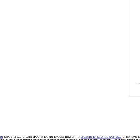
ם
מיקרופונים
מסכי הקרנה
רסיברים
מחשבים
ניידים IBM
אופניים
מזרנים
ערסלים
אוהלים
מערכות ניווט
מכי