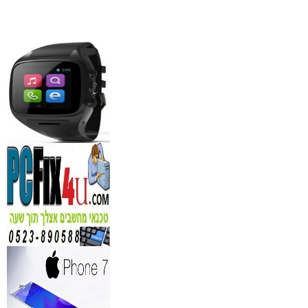
₪
1,100
מידע נוסף
סדנאות אלכוהול - ערב גיבו
לחברות
₪
150
מידע נוסף
נגן DVD קורא DIVX עם 
מבית PIONEER
החל מ- 349
₪
מידע נוסף
מברשות איפור מיקצועי למ
₪
349
מידע נוסף
מעגל ריסים חשמלי
₪
40