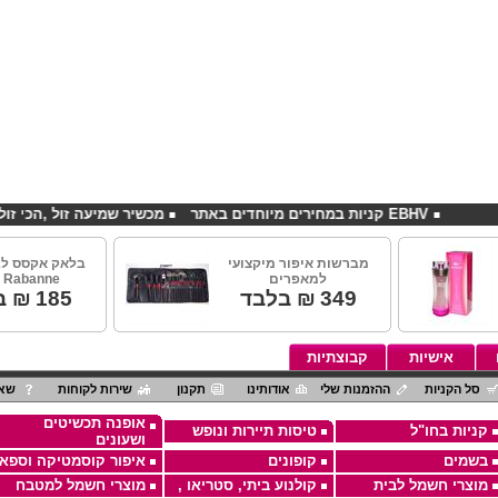
EBHV קניות במחירים מיוחדים באתר
מכשיר שמיעה זול ,הכי זול בארץ
מברשות איפור מיקצועי
בלאק אקסס לג
למאפרים
 Rabanne
349
₪ בלבד
185
₪ ב
אישיות
קבוצתיות
סל הקניות
ההזמנות שלי
אודותינו
תקנון
שירות לקוחות
שאל
אופנה תכשיטים
קניות בחו"ל
טיסות תיירות ונופש
ושעונים
בשמים
קופונים
איפור קוסמטיקה וספא
מוצרי חשמל לבית
קולנוע ביתי, סטריאו ,
מוצרי חשמל למטבח