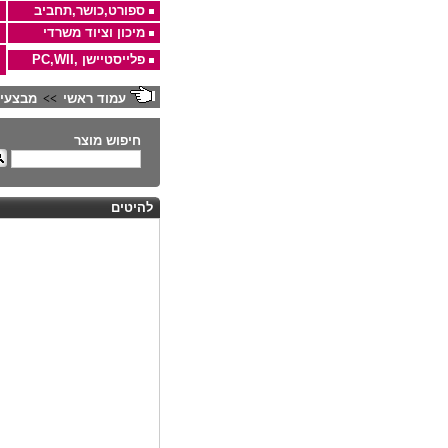
ספורט,כושר,תחביב
מיכון וציוד משרדי
פלייסטיישן ,PC,WII
עמוד ראשי
מבצעי
>>
חיפוש מוצר
להיטים