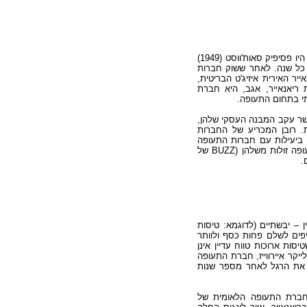
היו פסיפיק סאות'ווסט (1949)
אז נשארה רווחית כמעט כל שנה. לאחר ששוק חברות
ר האירית איזיג'ט הבריטית,
ת ריאנאייר, אגב, היא חברת
תי בתחום התעופה.
שר עקב המבנה העסקי שלהן,
ת. רובן המכריע של החברות
 ביעילות עם חברות התעופה
הזולות. חברות התעופה המסורתיות אף ניסו להילחם והקימו חברות תעופה זולות משלהן (BUZZ של
ן – יבשתיים (לדוגמא: טיסות
פים לשלם פחות כסף ולוותר
ות ארוכות טווח עדיין אינן
יקר איירווייז, חברת התעופה
טה את הרגל לאחר מספר שנות
 חברת התעופה הלאומית של