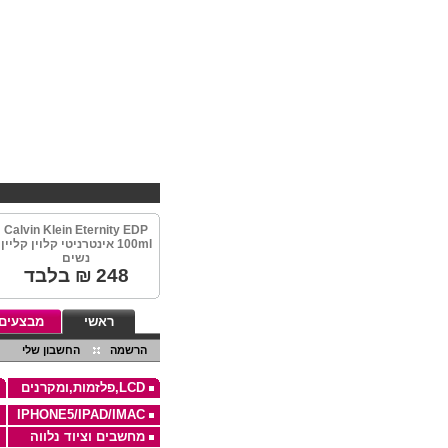
Calvin Klein Eternity EDP
100ml אינטרניטי קלוין קליין
נשים
248
₪ בלבד
ראשי
מבצעים
הרשמה
החשבון שלי
LCD,פלזמות,ומקרנים
IPHONE5/IPAD/IMAC
מחשבים וציוד נלווה