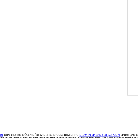
ם
מיקרופונים
מסכי הקרנה
רסיברים
מחשבים
ניידים IBM
אופניים
מזרנים
ערסלים
אוהלים
מערכות ניווט
מכי