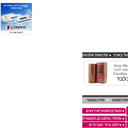
סדנאות אלכוהול - ערב גיבוש לחברות
קורס פליירינג הנחה 10% לנרשמים דרך אתר CHEAPSHOP
Sexy Men
Herrer סקסי לגבר
לבד
ות נפוצות
מידע מקצועי
מוסיקה/פנאי/אירועים
סלולר,טלפונים,תקשורת
צילום ציוד ואביזרים