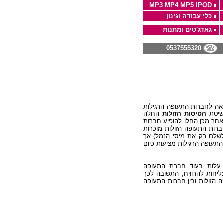
MP3 MP4 MP5 IPOD
כלי עבודה וגינון
גאדג'טים ומתנות
0537555320
אה לחברות התעופה הרגילות
 שיטת
הטיסות הזולות
החלה
אחר מכן החלו להופיע חברות
ברות התעופה הזולות מוכרות
לשלם רק את מיסי הנמל) אך
תעופה הרגילות מציעות כיום
 עלות בעוד חברת התעופה
יחות להרוויח, התשובה לכך
 הזולות ובין חברות התעופה