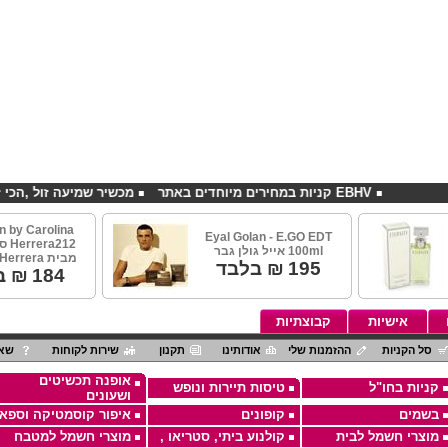
EBHV קניות במחירים מיוחדים באתר
מכשיר שמיעה זול ,הכי זול בארץ
 by Carolina
Eyal Golan - E.GO EDT
a212
100ml אייל גולן גבר
מבית Carolina Herrera
195
₪ בלבד
184
₪ ב
אישיות
קבוצתיות
סל הקניות
ההזמנות שלי
אודותינו
תקנון
שירות לקוחות
שאל
אופנה תכשיטים
קניות בחו"ל
טיסות תיירות ונופש
ושעונים
בשמים
קופונים
איפור קוסמטיקה וספא
מוצרי חשמל לבית
קולנוע ביתי, סטריאו ,
מוצרי חשמל למטבח