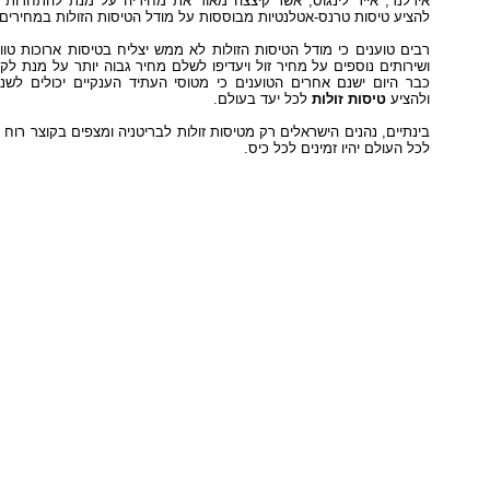
אירלנד, אייר לינגוס, אשר קיצצה מאוד את מחיריה על מנת להתחרות בר
להציע טיסות טרנס-אטלנטיות מבוססות על מודל הטיסות הזולות במחירים 
ערכת אבטחה הכוללת מוניטור + 2
רבים טוענים כי מודל הטיסות הזולות לא ממש יצליח בטיסות ארוכות טוו
ושירותים נוספים על מחיר זול ויעדיפו לשלם מחיר גבוה יותר על מנת לקבל
כבר היום ישנם אחרים הטוענים כי מטוסי העתיד הענקיים יכולים לש
ולהציע
טיסות זולות
לכל יעד בעולם.
בינתיים, נהנים הישראלים רק מטיסות זולות לבריטניה ומצפים בקוצר רוח 
לכל העולם יהיו זמינים לכל כיס.
יק
L'eau D'