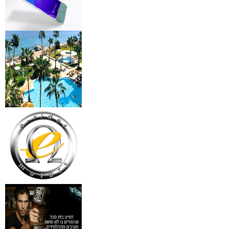
מידע נוסף
מצלמות אינפרא
₪
499
מידע נוסף
18 מברשות למאפרים + נרת
ג'מס אדום מעור
₪
720
מידע נוסף
פינצטה לד מאירה
₪
30
מידע נוסף
איסי מיאקי לגבר issey
Pour Homme125ML by I
₪
285
מידע נוסף