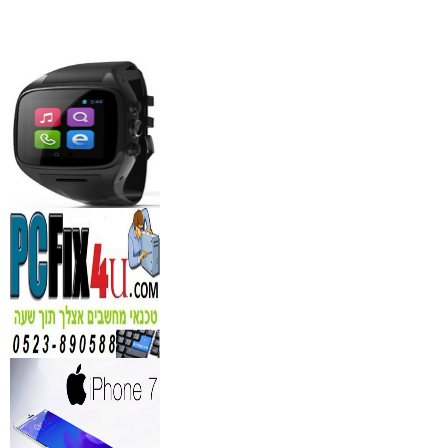
₪
1,100
מידע נוסף
סדנאות אלכוהול - ערב גיבו
לחברות
₪
150
מידע נוסף
נגן DVD קורא DIVX עם 
מבית PIONEER
החל מ- 349
₪
מידע נוסף
מברשות איפור מיקצועי למ
₪
349
מידע נוסף
מעגל ריסים חשמלי
₪
40