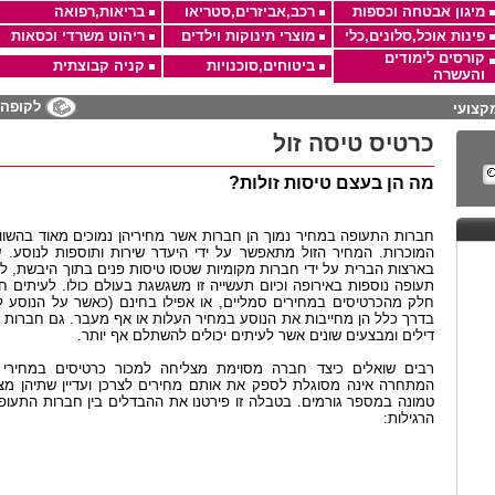
מיגון אבטחה וכספות
רכב,אביזרים,סטריאו
בריאות,רפואה
פינות אוכל,סלונים,כלי
מוצרי תינוקות וילדים
ריהוט משרדי וכסאות
קורסים לימודים
ביטוחים,סוכנויות
קניה קבוצתית
והעשרה
לקופה
קצועי
כרטיס טיסה זול
מה הן בעצם טיסות זולות?
חברות התעופה במחיר נמוך הן חברות אשר מחיריהן נמוכים מאוד בהשוו
המוכרות. המחיר הזול מתאפשר על ידי היעדר שירות ותוספות לנוסע.
בארצות הברית על ידי חברות מקומיות שטסו טיסות פנים בתוך היבשת, ל
תעופה נוספות באירופה וכיום תעשייה זו משגשגת בעולם כולו. לעיתים ח
חלק מהכרטיסים במחירים סמליים, או אפילו בחינם (כאשר על הנוסע 
בדרך כלל הן מחייבות את הנוסע במחיר העלות או אף מעבר. גם חברות ה
דילים ומבצעים שונים אשר לעיתים יכולים להשתלם אף יותר.
רבים שואלים כיצד חברה מסוימת מצליחה למכור כרטיסים במחירי
המתחרה אינה מסוגלת לספק את אותם מחירים לצרכן ועדיין שתיהן מצל
טמונה במספר גורמים. בטבלה זו פירטנו את ההבדלים בין חברות התעופה
הרגילות: