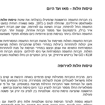
טיסות זולות – מאז ועד היום
ש
בין חברות התעופה הראשונות שהפעילו בהצלחה את שיטת
טיסות זולות
וסאות'ווסט איירליינס, שהחלה לטוס ב-1971, ומ
התעופה החל להיפתח, עברה השיטה גם לאירופה, שם ישנן חברת ריאנאיי
אייר ברלין, ג'רמנווינגס ועוד מספר חברות אחרות, קטנות יותר. חבר
התעופה הגדולה ביותר בטיסות פנים אירופיות כיום וממלא תפקיד משמעו
USB
חברות התעופה הזולות מאיימות על מהוות חברות התעופה המסורתיות א
אינן יכולות להתחרות ביעילות במחירי הזולים שהחברות הזולות מציעו
המסורתיות התאימו את עצמן וקיצצו במחירי הטיסות על מנת להתחרות
KLM ו GO של בריטיש איירווייז), אך ברוב המקרים הן נחלו כשלונות כואבים.
אפרים
טיסות זולות לאירופה
כיום, מרבית החברות מפעילות קווים פנימיים באותה היבשת או קווים בי
זולות מישראל לאנגליה) וזוכות להצלחה מסחררת, מרבית הנוסעים מעדי
מעט על הנוחיות אשר החברות הרגילות מציעות במטוסיהן. אף על פי שטיס
פופולאריות החלו מספר חברות להציע כבר היום טיסות טראנס ובראשן - לי
הראשונה שהציעה טיסות טרנס- אטלנטיות בין לונדון וניו יורק אך פש
פעילות.
דוגמא נוספת לטרנד הטיסות טרנס אטלנטיות זולות ניתן לראות עם