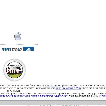
ת אוכל
מיטות נוער
בריכות
כסאות מנהלים
קניות
מערכות סטריאו
פינות אוכל מנירוסטה וזכוכית
טייפ מנהלי
לחנות טניס קניות בסין
סוללות למחשבים ניידים
מזרן מתנפח גריל גז נדנדות גינה ברזים מייבש כביסה ס
מכונות גילוח
מקפיא
מקרן
מקרר
משחקי מחשב
משקל
משקפי שמש
משקפיים
מתנות
נברשות
נגן
נדנדה
נייק
נעלי ספורט
עה
SHARP קורס ברמן
עוגות סוכר
איפור מקצועי
כרטיס טיסה זול
אמריקן איגל מטבעות
לייזר בייתי
ER