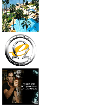
₪
499
מידע נוסף
18 מברשות למאפרים + נרת
ג'מס אדום מעור
₪
720
מידע נוסף
פינצטה לד מאירה
₪
30
מידע נוסף
איסי מיאקי לגבר issey
Pour Homme125ML by I
₪
285
מידע נוסף