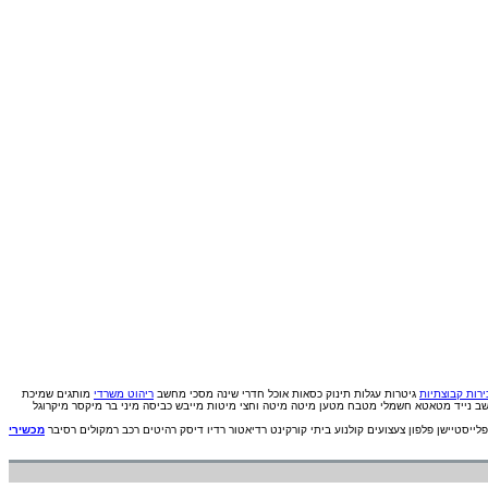
רות קבוצתיות
גיטרות
עגלות תינוק
כסאות אוכל
חדרי שינה
מסכי מחשב
ריהוט משרדי
מותגים
שמיכת
ב נייד
מטאטא חשמלי
מטבח
מטען
מיטה
מיטה וחצי
מיטות
מייבש כביסה
מיני בר
מיקסר
מיקרוגל
פלייסטיישן
פלפון
צעצועים
קולנוע ביתי
קורקינט
רדיאטור
רדיו דיסק
רהיטים
רכב
רמקולים
רסיבר
מכשירי