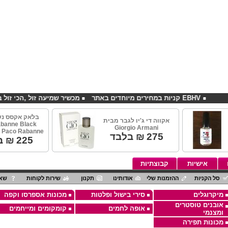
EBHV קניות במחירים מיוחדים באתר
מכשיר שמיעה זול ,הכי זול בארץ
בלאק אקסס נש
אקווה די ג'יו לגבר מבית
banne Black
Giorgio Armani
 Paco Rabanne
275
₪ בלבד
225
₪ ב
אישיות
קבוצתיות
סל הקניות
ההזמנות שלי
אודותינו
תקנון
שירות לקוחות
שאל
מיקרוגלים
סירי בישול ופלטות
מכונות אספרסו וקפה
אובנים טוסטרים
אופה לחמים
קומקומים ומייחמים
ומצנמי
מכונות תפירה