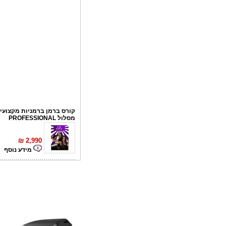
קורס ברמן ברמניות מקצועי 
מסלול PROFESSIONAL
₪
2,990
מידע נוסף
קורס פליירינג
₪
1,100
מידע נוסף
סדנאות אלכוהול - ערב גיבו
לחברות