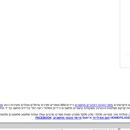
ם
מיקרופונים
מסכי הקרנה
רסיברים
מחשבים
ניידים IBM
אופניים
מזרנים
ערסלים
אוהלים
מערכות ניווט
מכי
פות קרוקס
מצלמות אינטרנט
משקולות
קישורים
מחשבים ניידים
מסלולי ריצה
רולר בליידס
מחשב כף יד
מחש
סוללות
סוני
סטריאו
סלולרי
סלון
סלקל
ספורט
ספות
ספרים
סרטים
עגלה
עגלות
פלאפונ
פלאפונים
פלזמה
HOMEPILAS
הום אפילייזר
אייפון5
אייפד
טכנאי
מחשבים
FACEBOOK