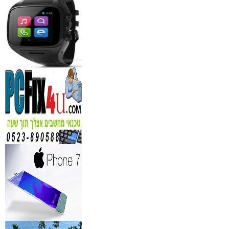
₪
150
מידע נוסף
נגן DVD קורא DIVX עם 
מבית PIONEER
החל מ- 349
₪
מידע נוסף
מברשות איפור מיקצועי למ
₪
349
מידע נוסף
מעגל ריסים חשמלי
₪
40
מידע נוסף
מצלמות אינפרא