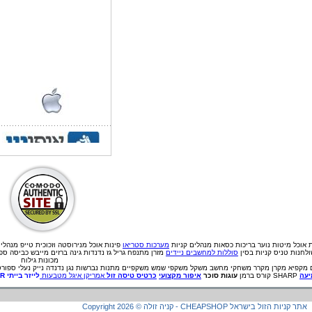
ת אוכל
מיטות נוער
בריכות
כסאות מנהלים
קניות
מערכות סטריאו
פינות אוכל מנירוסטה וזכוכית
טייפ מנהלי
לחנות טניס קניות בסין
סוללות למחשבים ניידים
מזרן מתנפח גריל גז נדנדות גינה ברזים מייבש כביסה ס
מכונות גילוח
מקפיא
מקרן
מקרר
משחקי מחשב
משקל
משקפי שמש
משקפיים
מתנות
נברשות
נגן
נדנדה
נייק
נעלי ספורט
עה
SHARP קורס ברמן
עוגות סוכר
איפור מקצועי
כרטיס טיסה זול
אמריקן איגל מטבעות
לייזר בייתי
ER
קניה זולה - CHEAPSHOP אתר קניות הזול בישראל
©
2026
Copyright