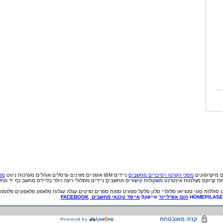
ם
מיקרופונים
מסכי הקרנה
רסיברים
מחשבים
ניידים IBM
אופניים
מזרנים
ערסלים
אוהלים
מערכות ניווט
מכי
פות קרוקס
מצלמות אינטרנט
משקולות
קישורים
מחשבים ניידים
מסלולי ריצה
רולר בליידס
מחשב כף יד
מחש
סוללות
סוני
סטריאו
סלולרי
סלון
סלקל
ספורט
ספות
ספרים
סרטים
עגלה
עגלות
פלאפונ
פלאפונים
פלזמה
HOMEPILAS
הום אפילייזר
אייפון5
אייפד
טכנאי
מחשבים
FACEBOOK
קניה מאובטחת