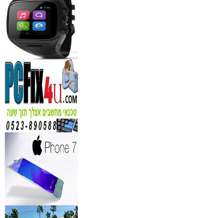
₪
150
מידע נוסף
נגן DVD קורא DIVX עם 
מבית PIONEER
החל מ- 349
₪
מידע נוסף
מברשות איפור מיקצועי למ
₪
349
מידע נוסף
מעגל ריסים חשמלי
₪
40
מידע נוסף
מצלמות אינפרא