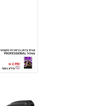
קורס ברמן ברמניות מקצועי 
מסלול PROFESSIONAL
₪
2,990
מידע נוסף
קורס פליירינג
₪
1,100
מידע נוסף
סדנאות אלכוהול - ערב גיבו
לחברות