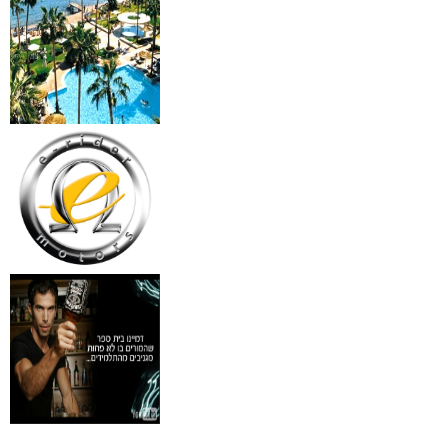
₪
499
מידע נוסף
18 מברשות למאפרים + נרת
ג'מס אדום מעור
₪
720
מידע נוסף
פינצטה לד מאירה
₪
30
מידע נוסף
איסי מיאקי לגבר issey
Pour Homme125ML by I
₪
285
מידע נוסף