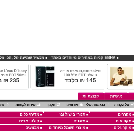
EBHV קניות במחירים מיוחדים באתר
מכשיר שמיעה זול ,הכי זול בארץ
סילבר סנט,בוגארט או דה
ke L'eau D'Issey
טואלט EDT מ"ל 100
EDT 50ml איסי מייקי נשים
145
₪ בלבד
235
₪ ב
אישיות
קבוצתיות
סל הקניות
ההזמנות שלי
אודותינו
תקנון
שירות לקוחות
שאל
מקררים
תנורי בישול וגז
מדיחי כלים
מקפיאים
מזגנים
קולטי אדים
מיקרוגלים
מוצרי חשמל מיוחדים
מבצעים