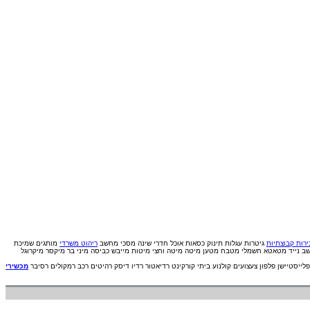
רות קבוצתיות
גיטרות
עגלות תינוק
כסאות אוכל
חדרי שינה
מסכי מחשב
ריהוט משרדי
מותגים
שמיכת
ב נייד
מטאטא חשמלי
מטבח
מטען
מיטה
מיטה וחצי
מיטות
מייבש כביסה
מיני בר
מיקסר
מיקרוגל
פלייסטיישן
פלפון
צעצועים
קולנוע ביתי
קורקינט
רדיאטור
רדיו דיסק
רהיטים
רכב
רמקולים
רסיבר
מכשירי