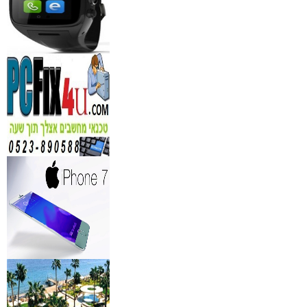
מידע נוסף
נגן DVD קורא DIVX עם 
מבית PIONEER
החל מ- 349
₪
מידע נוסף
מברשות איפור מיקצועי למ
₪
349
מידע נוסף
מעגל ריסים חשמלי
₪
40
מידע נוסף
מצלמות אינפרא
₪
499
מידע נוסף