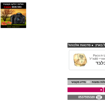
סדנאות אלכוהול - ערב גיבוש לחברות
קורס פליירינג הנחה 10% לנרשמים דרך אתר CHEAPSHOP
ליידי מיליון מבית Paco
לבד
ות נפוצות
מידע מקצועי
0537555320