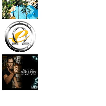
18 מברשות למאפרים + נרת
ג'מס אדום מעור
₪
720
מידע נוסף
פינצטה לד מאירה
₪
30
מידע נוסף
איסי מיאקי לגבר issey
Pour Homme125ML by I
₪
285
מידע נוסף