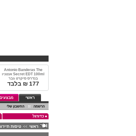
Antonio Banderas The
Secret EDT 100ml אנטניו
בנדרס סיקרט גבר
177
₪ בלבד
ראשי
מבצעים
הרשמה
החשבון שלי
כדורגל
ראשי
טיסות תיירות
>>