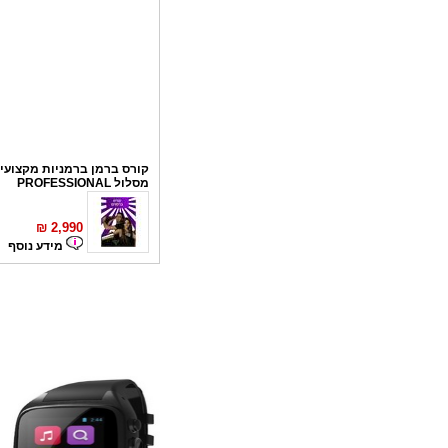
קורס ברמן ברמניות מקצועי 
מסלול PROFESSIONAL
₪
2,990
מידע נוסף
קורס פליירינג
₪
1,100
מידע נוסף
סדנאות אלכוהול - ערב גיבו
לחברות
₪
150