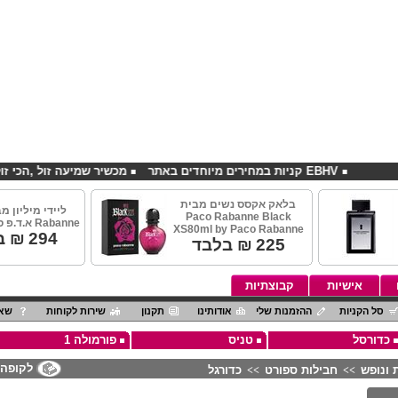
EBHV קניות במחירים מיוחדים באתר
מכשיר שמיעה זול ,הכי זול בארץ
בלאק אקסס נשים מבית
Paco Rabanne Black
Rabanne א.ד.פ ספריי 80מ"ל
XS80ml by Paco Rabanne
294
₪ ב
225
₪ בלבד
אישיות
קבוצתיות
סל הקניות
ההזמנות שלי
אודותינו
תקנון
שירות לקוחות
שאל
כדורסל
טניס
פורמולה 1
לקופה
 ונופש
חבילות ספורט
כדורגל
>>
>>