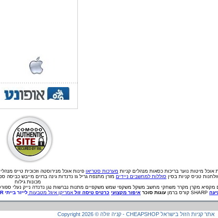
ת אוכל
מיטות נוער
בריכות
כסאות מנהלים
קניות
מערכות סטריאו
פינות אוכל מנירוסטה וזכוכית
טייפ מנהלי
לחנות טניס קניות בסין
סוללות למחשבים ניידים
מזרן מתנפח גריל גז נדנדות גינה ברזים מייבש כביסה ס
מכונות גילוח
מקפיא
מקרן
מקרר
משחקי מחשב
משקל
משקפי שמש
משקפיים
מתנות
נברשות
נגן
נדנדה
נייק
נעלי ספורט
עה
SHARP קורס ברמן
עוגות סוכר
איפור מקצועי
כרטיס טיסה זול
אמריקן איגל מטבעות
לייזר בייתי
ER
קניה זולה - CHEAPSHOP אתר קניות הזול בישראל
©
2026
Copyright