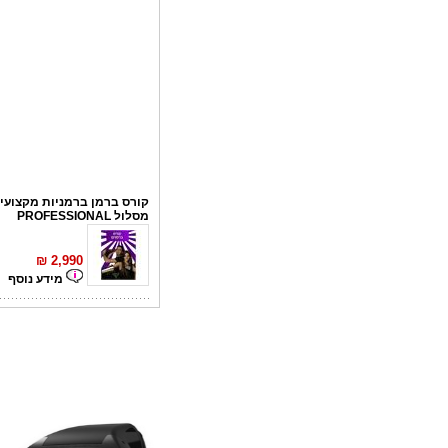
קורס ברמן ברמניות מקצועי 
מסלול PROFESSIONAL
₪
2,990
מידע נוסף
קורס פליירינג
₪
1,100
מידע נוסף
סדנאות אלכוהול - ערב גיבו
לחברות