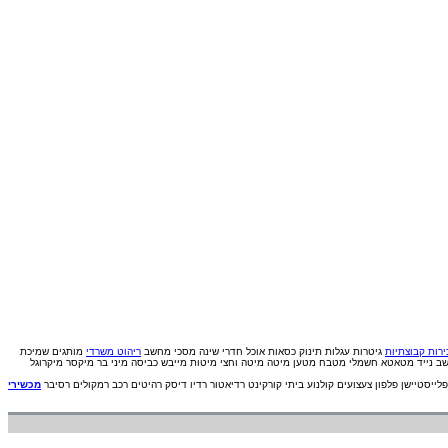
רות קבוצתיות
גיטרות
עגלות תינוק
כסאות אוכל
חדרי שינה
מסכי מחשב
ריהוט משרדי
מותגים
שמיכת
ב נייד
מטאטא חשמלי
מטבח
מטען
מיטה
מיטה וחצי
מיטות
מייבש כביסה
מיני בר
מיקסר
מיקרוגל
פלייסטיישן
פלפון
צעצועים
קולנוע ביתי
קורקינט
רדיאטור
רדיו דיסק
רהיטים
רכב
רמקולים
רסיבר
מכשירי