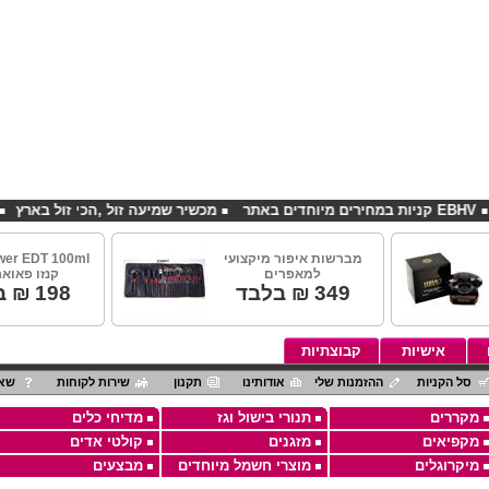
 באתר
מכשיר שמיעה זול ,הכי זול בארץ
סדנאות
מברשות איפור מיקצועי
wer EDT 100ml
למאפרים
קנזו פאואר
349
₪ בלבד
198
₪ ב
אישיות
קבוצתיות
סל הקניות
ההזמנות שלי
אודותינו
תקנון
שירות לקוחות
שאל
מקררים
תנורי בישול וגז
מדיחי כלים
מקפיאים
מזגנים
קולטי אדים
מיקרוגלים
מוצרי חשמל מיוחדים
מבצעים