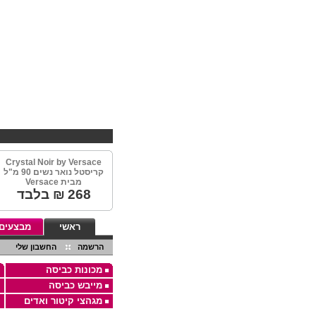
EBHV קניות במחירים מיוחדים
Crystal Noir by Versace
קריסטל נואר נשים 90 מ"ל
מבית Versace
268
₪ בלבד
ראשי
מבצעים
הרשמה
החשבון שלי
מכונות כביסה
מייבש כביסה
מגהצי קיטור ואדים