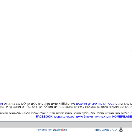
ם
מיקרופונים
מסכי הקרנה
רסיברים
מחשבים
ניידים IBM
אופניים
מזרנים
ערסלים
אוהלים
מערכות ניווט
מכי
פות קרוקס
מצלמות אינטרנט
משקולות
קישורים
מחשבים ניידים
מסלולי ריצה
רולר בליידס
מחשב כף יד
מחש
סוללות
סוני
סטריאו
סלולרי
סלון
סלקל
ספורט
ספות
ספרים
סרטים
עגלה
עגלות
פלאפונ
פלאפונים
פלזמה
HOMEPILAS
הום אפילייזר
אייפון5
אייפד
טכנאי
מחשבים
FACEBOOK
קניה מאובטחת