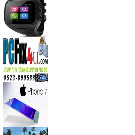
₪
150
מידע נוסף
נגן DVD קורא DIVX עם 
מבית PIONEER
החל מ- 349
₪
מידע נוסף
מברשות איפור מיקצועי למ
₪
349
מידע נוסף
מעגל ריסים חשמלי
₪
40
מידע נוסף
מצלמות אינפרא
₪
499