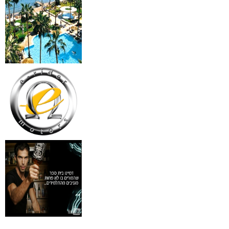
מידע נוסף
18 מברשות למאפרים + נרת
ג'מס אדום מעור
₪
720
מידע נוסף
פינצטה לד מאירה
₪
30
מידע נוסף
איסי מיאקי לגבר issey
Pour Homme125ML by I
₪
285
מידע נוסף