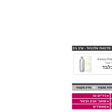
 אלכוהול - ערב גיבוש לחברות
קורס פליירינג הנחה 10% לנרשמים דרך אתר CHEAPSHOP
Kenzo Po
 גבר
לבד
ות נפוצות
מידע מקצועי
כיריים וגז
שואבי אבק וקיטור
מאווררים