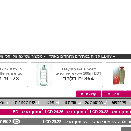
EBHV קניות במחירים מיוחדים באתר
מכשיר שמיעה זול ,הכי זול בארץ
Issey Miyake A Scent
100ml EDT איסי מיאקי נשים
מבית Carolina Herrera
364
₪ בלבד
173
₪ ב
אישיות
קבוצתיות
סל הקניות
ההזמנות שלי
אודותינו
תקנון
שירות לקוחות
שאל
מסך מחשב LCD 20-22
מסך מחשב LCD 24-26
מסך מחשב LED
לקופה
ד נלווה
מסכי מחשב
מסך מחשב LCD 20-22
>>
>>