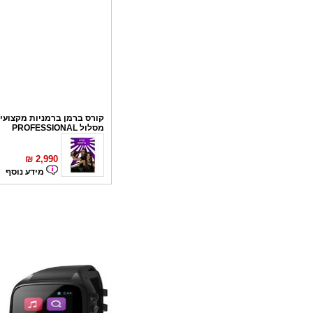
קורס ברמן ברמניות מקצועי 
מסלול PROFESSIONAL
₪
2,990
מידע נוסף
קורס פליירינג
₪
1,100
מידע נוסף
סדנאות אלכוהול - ערב גיבו
לחברות
₪
150