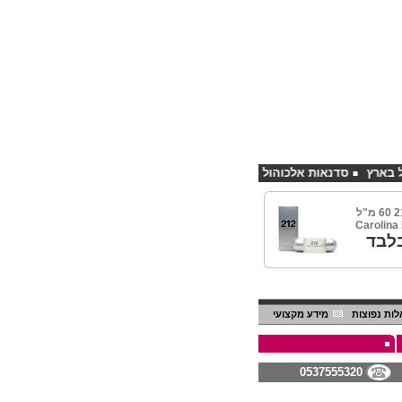
סדנאות אלכוהול - ערב גיבוש לחברות
קורס פליירינג הנחה 10% לנרשמים דרך אתר CHEAPSHOP
בושם אשה 212 60 מ"ל
לבד
ות נפוצות
מידע מקצועי
0537555320