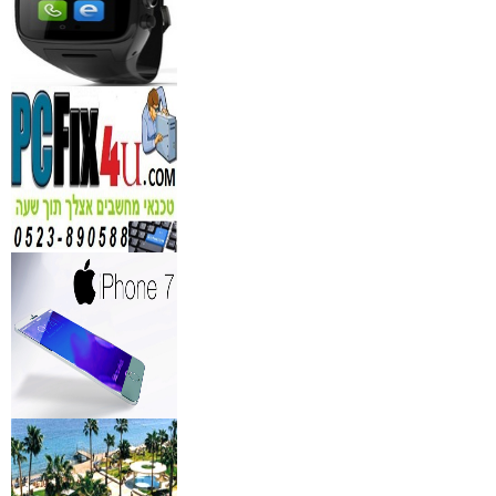
מידע נוסף
נגן DVD קורא DIVX עם 
מבית PIONEER
החל מ- 349
₪
מידע נוסף
מברשות איפור מיקצועי למ
₪
349
מידע נוסף
מעגל ריסים חשמלי
₪
40
מידע נוסף
מצלמות אינפרא
₪
499
מידע נוסף