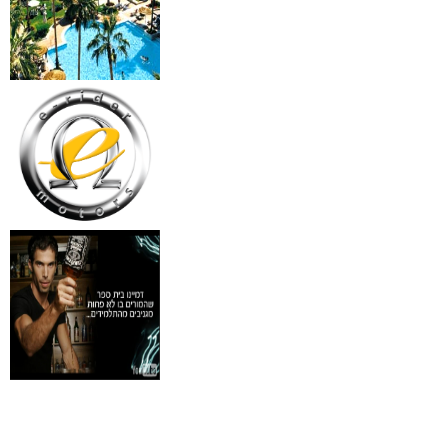
18 מברשות למאפרים + נרת
ג'מס אדום מעור
₪
720
מידע נוסף
פינצטה לד מאירה
₪
30
מידע נוסף
איסי מיאקי לגבר issey
Pour Homme125ML by I
₪
285
מידע נוסף