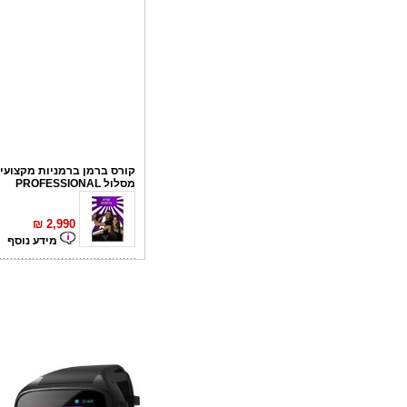
קורס ברמן ברמניות מקצועי 
מסלול PROFESSIONAL
₪
2,990
מידע נוסף
קורס פליירינג
₪
1,100
מידע נוסף
סדנאות אלכוהול - ערב גיבו
לחברות