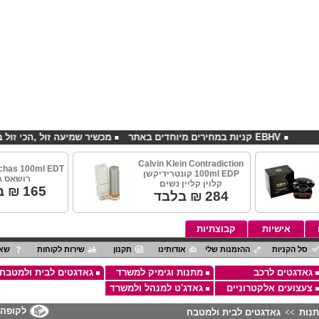
EBHV קניות במחירים מיוחדים באתר
מכשיר שמיעה זול ,הכי זול בארץ
Calvin Klein Contradiction
chas 100ml EDT
100ml EDP קונטרידיקשן
רושאס ג
קלוין קליין נשים
165
₪ ב
284
₪ בלבד
אישיות
קבוצתיות
סל הקניות
ההזמנות שלי
אודותינו
תקנון
שירות לקוחות
שאל
גאדגטים לרכב
מתנות וגימיק למשרד
גאדגטים לבית ולמטבח
צעצועים אלקטרוניים
גאדג'ט למנהל ולמשרד
לקופה
תנות
גאדגטים לבית ולמטבח
>>