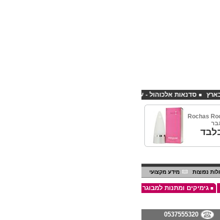
סדנאות אלכוהול - ערב גיבוש לחברות
קורס פליירינג הנחה 10% לנרשמים דרך אתר CHEAPSHOP
Rochas Ro
בר
לבד
ות נפוצות
מידע מקצועי
גימיקים ומתנות למבוגר
0537555320