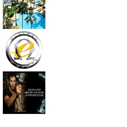
מידע נוסף
18 מברשות למאפרים + נרת
ג'מס אדום מעור
₪
720
מידע נוסף
פינצטה לד מאירה
₪
30
מידע נוסף
איסי מיאקי לגבר issey
Pour Homme125ML by I
₪
285
מידע נוסף