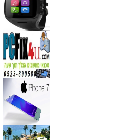
₪
150
מידע נוסף
נגן DVD קורא DIVX עם 
מבית PIONEER
החל מ- 349
₪
מידע נוסף
מברשות איפור מיקצועי למ
₪
349
מידע נוסף
מעגל ריסים חשמלי
₪
40
מידע נוסף
מצלמות אינפרא
₪
499