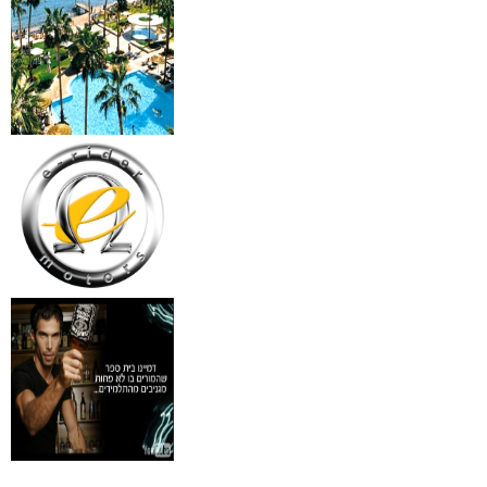
מידע נוסף
18 מברשות למאפרים + נרת
ג'מס אדום מעור
₪
720
מידע נוסף
פינצטה לד מאירה
₪
30
מידע נוסף
איסי מיאקי לגבר issey
Pour Homme125ML by I
₪
285
מידע נוסף