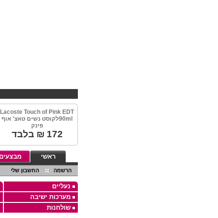
EBHV קניות במחירים 
Lacoste Touch of Pink EDT
90mlלקוסט נשים טאצ' אוף
פינק
172
₪ בלבד
ראשי
מבצעים
הרשמה
החשבון שלי
נעליים
מערכות ישיבה
שולחנות