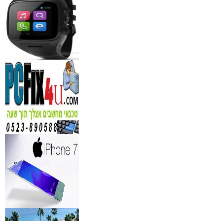
₪
150
מידע נוסף
נגן DVD קורא DIVX עם 
מבית PIONEER
החל מ- 349
₪
מידע נוסף
מברשות איפור מיקצועי למ
₪
349
מידע נוסף
מעגל ריסים חשמלי
₪
40
מידע נוסף
מצלמות אינפרא
₪
499