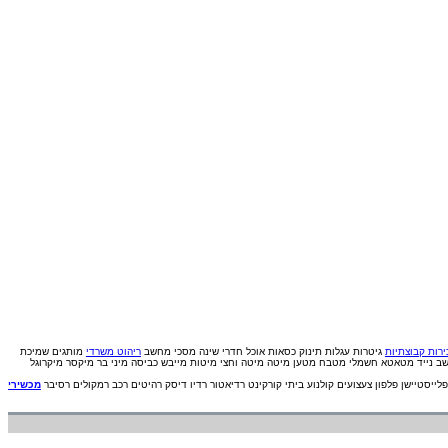
רות קבוצתיות
גיטרות
עגלות תינוק
כסאות אוכל
חדרי שינה
מסכי מחשב
ריהוט משרדי
מותגים
שמיכת
ב נייד
מטאטא חשמלי
מטבח
מטען
מיטה
מיטה וחצי
מיטות
מייבש כביסה
מיני בר
מיקסר
מיקרוגל
פלייסטיישן
פלפון
צעצועים
קולנוע ביתי
קורקינט
רדיאטור
רדיו דיסק
רהיטים
רכב
רמקולים
רסיבר
מכשירי