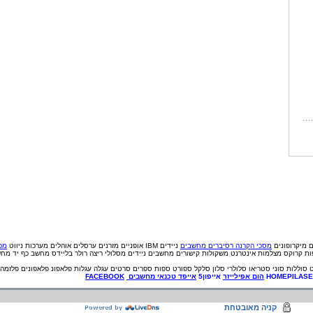
ם
מיקרופונים
מסכי הקרנה
רסיברים
מחשבים
ניידים IBM
אופניים
מזרנים
ערסלים
אוהלים
מערכות ניווט
מכי
פות קרוקס
מצלמות אינטרנט
משקולות
קישורים
מחשבים ניידים
מסלולי ריצה
רולר בליידס
מחשב כף יד
מחש
סוללות
סוני
סטריאו
סלולרי
סלון
סלקל
ספורט
ספות
ספרים
סרטים
עגלה
עגלות
פלאפונ
פלאפונים
פלזמה
HOMEPILAS
הום אפילייזר
אייפון5
אייפד
טכנאי
מחשבים
FACEBOOK
קניה מאובטחת