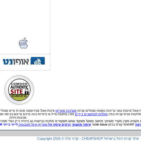
ת אוכל
מיטות נוער
בריכות
כסאות מנהלים
קניות
מערכות סטריאו
פינות אוכל מנירוסטה וזכוכית
טייפ מנהלי
לחנות טניס קניות בסין
סוללות למחשבים ניידים
מזרן מתנפח גריל גז נדנדות גינה ברזים מייבש כביסה ס
מכונות גילוח
מקפיא
מקרן
מקרר
משחקי מחשב
משקל
משקפי שמש
משקפיים
מתנות
נברשות
נגן
נדנדה
נייק
נעלי ספורט
עה
SHARP קורס ברמן
עוגות סוכר
איפור מקצועי
כרטיס טיסה זול
אמריקן איגל מטבעות
לייזר בייתי
ER
קניה זולה - CHEAPSHOP אתר קניות הזול בישראל
©
2026
Copyright