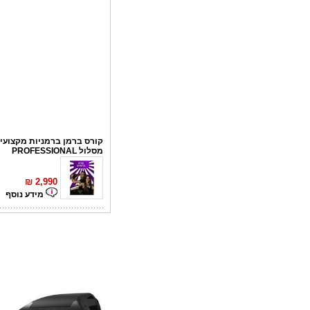
קורס ברמן ברמניות מקצועי 
מסלול PROFESSIONAL
₪
2,990
מידע נוסף
קורס פליירינג
₪
1,100
מידע נוסף
סדנאות אלכוהול - ערב גיבו
לחברות