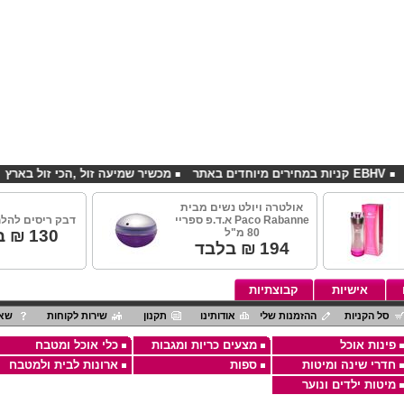
מיוחדים באתר
מכשיר שמיעה זול ,הכי זול בארץ
סדנאו
אולטרה ויולט נשים מבית
Paco Rabanne א.ד.פ ספריי
דבק ריסים להל
80 מ"ל
130
₪ ב
194
₪ בלבד
אישיות
קבוצתיות
סל הקניות
ההזמנות שלי
אודותינו
תקנון
שירות לקוחות
שאל
פינות אוכל
מצעים כריות ומגבות
כלי אוכל ומטבח
חדרי שינה ומיטות
ספות
ארונות לבית ולמטבח
מיטות ילדים ונוער