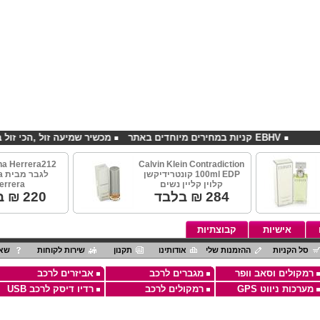
EBHV קניות במחירים מיוחדים באתר
מכשיר שמיעה זול ,הכי זול בארץ
na Herrera212
Calvin Klein Contradiction
100ml EDP קונטרידיקשן
לג
קלוין קליין נשים
errera
284
₪ בלבד
220
₪ ב
אישיות
קבוצתיות
סל הקניות
ההזמנות שלי
אודותינו
תקנון
שירות לקוחות
שאל
רמקולים וסאב וופר
מגברים לרכב
אביזרים לרכב
מערכות ניווט GPS
רמקולים לרכב
רדיו דיסק לרכב USB