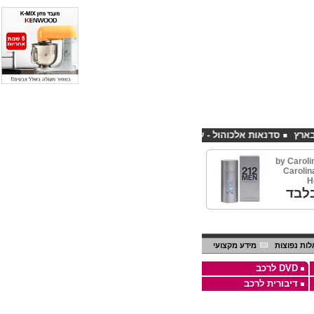
סדנאות אלכוהול - ערב גיבוש לחברות
קורס פליירינג הנחה 10% לנרשמים דרך אתר CHEAPSHOP
by Caroli
בר מבית Carolina
H
לבד
ות נפוצות
מידע מקצועי
DVD לרכב
דיבורית לרכב