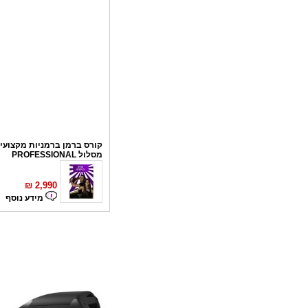
קורס ברמן ברמניות מקצועי 
מסלול PROFESSIONAL
₪
2,990
מידע נוסף
קורס פליירינג
₪
1,100
מידע נוסף
סדנאות אלכוהול - ערב גיבו
לחברות