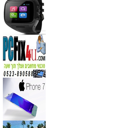
₪
150
מידע נוסף
נגן DVD קורא DIVX עם 
מבית PIONEER
החל מ- 349
₪
מידע נוסף
מברשות איפור מיקצועי למ
₪
349
מידע נוסף
מעגל ריסים חשמלי
₪
40
מידע נוסף
מצלמות אינפרא