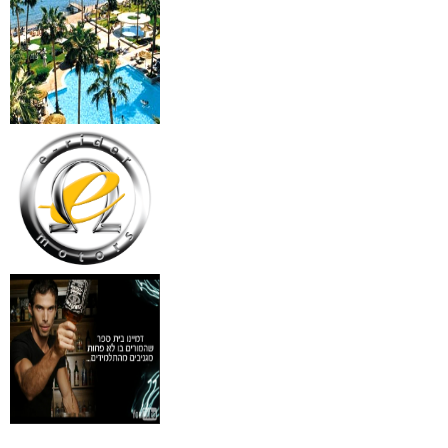
₪
499
מידע נוסף
18 מברשות למאפרים + נרת
ג'מס אדום מעור
₪
720
מידע נוסף
פינצטה לד מאירה
₪
30
מידע נוסף
איסי מיאקי לגבר issey
Pour Homme125ML by I
₪
285
מידע נוסף