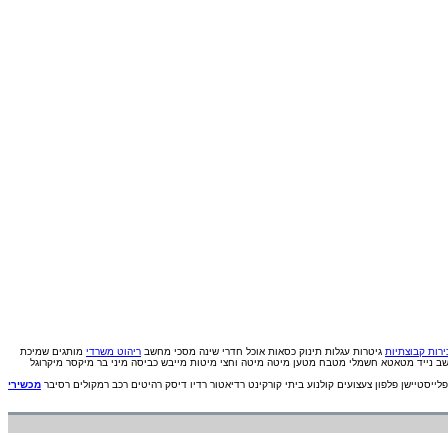
רות קבוצתיות
גיטרות
עגלות תינוק
כסאות אוכל
חדרי שינה
מסכי מחשב
ריהוט משרדי
מותגים
שמיכת
ב נייד
מטאטא חשמלי
מטבח
מטען
מיטה
מיטה וחצי
מיטות
מייבש כביסה
מיני בר
מיקסר
מיקרוגל
פלייסטיישן
פלפון
צעצועים
קולנוע ביתי
קורקינט
רדיאטור
רדיו דיסק
רהיטים
רכב
רמקולים
רסיבר
מכשירי