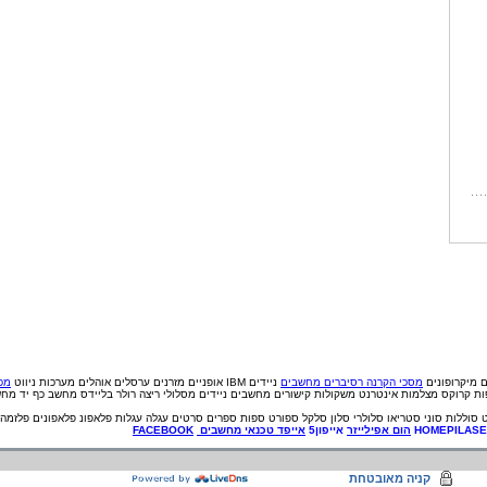
ם
מיקרופונים
מסכי הקרנה
רסיברים
מחשבים
ניידים IBM
אופניים
מזרנים
ערסלים
אוהלים
מערכות ניווט
מכי
פות קרוקס
מצלמות אינטרנט
משקולות
קישורים
מחשבים ניידים
מסלולי ריצה
רולר בליידס
מחשב כף יד
מחש
סוללות
סוני
סטריאו
סלולרי
סלון
סלקל
ספורט
ספות
ספרים
סרטים
עגלה
עגלות
פלאפונ
פלאפונים
פלזמה
HOMEPILAS
הום אפילייזר
אייפון5
אייפד
טכנאי
מחשבים
FACEBOOK
קניה מאובטחת