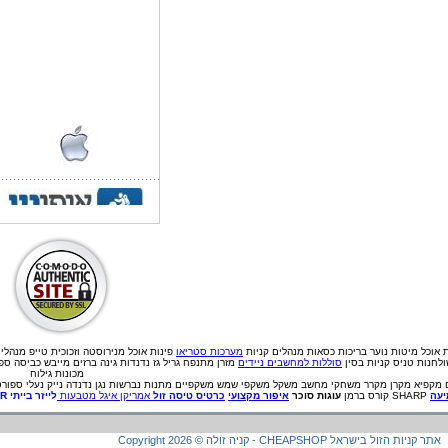
ת אוכל
מיטות נוער
בריכות
כסאות מנהלים
קניות
מערכות סטריאו
פינות אוכל מנירוסטה וזכוכית
טייפ מנהלי
לחנות טניס קניות בסין
סוללות למחשבים ניידים
מזרן מתנפח גריל גז נדנדות גינה ברזים מייבש כביסה ס
מכונות גילוח
מקפיא
מקרן
מקרר
משחקי מחשב
משקל
משקפי שמש
משקפיים
מתנות
נברשות
נגן
נדנדה
נייק
נעלי ספורט
עה
SHARP קורס ברמן
עוגות סוכר
איפור מקצועי
כרטיס טיסה זול
אמריקן איגל מטבעות
לייזר בייתי
ER
קניה זולה - CHEAPSHOP אתר קניות הזול בישראל
©
2026
Copyright