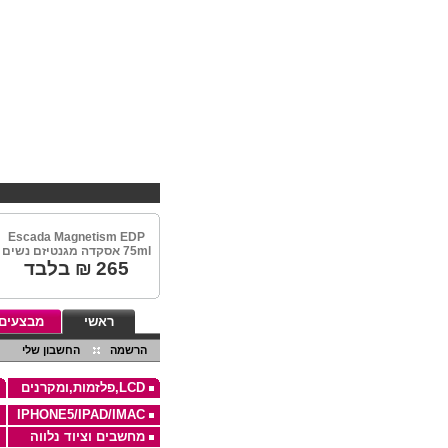
Escada Magnetism EDP
75ml אסקדה מגנטיזם נשים
265
₪ בלבד
ראשי
מבצעים
הרשמה
החשבון שלי
LCD,פלזמות,ומקרנים
IPHONE5/IPAD/IMAC
מחשבים וציוד נלווה