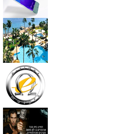
מידע נוסף
מצלמות אינפרא
₪
499
מידע נוסף
18 מברשות למאפרים + נרת
ג'מס אדום מעור
₪
720
מידע נוסף
פינצטה לד מאירה
₪
30
מידע נוסף
איסי מיאקי לגבר issey
Pour Homme125ML by I
₪
285
מידע נוסף