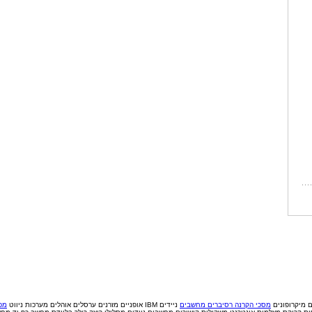
ם
מיקרופונים
מסכי הקרנה
רסיברים
מחשבים
ניידים IBM
אופניים
מזרנים
ערסלים
אוהלים
מערכות ניווט
מכי