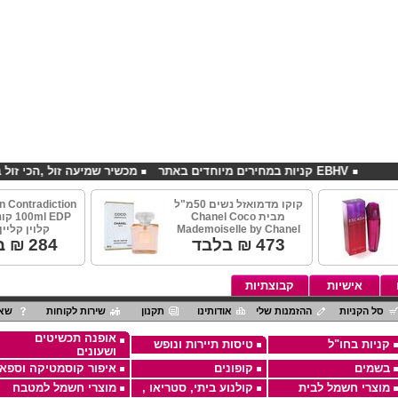
EBHV קניות במחירים מיוחדים באתר
מכשיר שמיעה זול ,הכי זול בארץ
קוקו מדמואזל נשים 50מ"ל
in Contradiction
מבית Chanel Coco
l EDP
Mademoiselle by Chanel
קלוין קליין
473
₪ בלבד
284
₪ ב
אישיות
קבוצתיות
סל הקניות
ההזמנות שלי
אודותינו
תקנון
שירות לקוחות
שאל
אופנה תכשיטים
קניות בחו"ל
טיסות תיירות ונופש
ושעונים
בשמים
קופונים
איפור קוסמטיקה וספא
מוצרי חשמל לבית
קולנוע ביתי, סטריאו ,
מוצרי חשמל למטבח