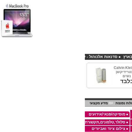
סדנאות אלכוהול - ערב גיבוש לחברות
קורס פליירינג הנחה 10% לנרשמים דרך אתר CHEAPSHOP
Calvin Kle
100m קונטרידיקשן
 נשים
לבד
ות נפוצות
מידע מקצועי
מוסיקה/פנאי/אירועים
סלולר,טלפונים,תקשורת
צילום ציוד ואביזרים