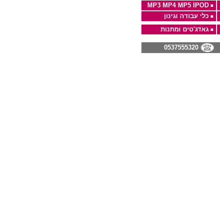
MP3 MP4 MP5 IPOD
כלי עבודה וגינון
גאדג'טים ומתנות
0537555320