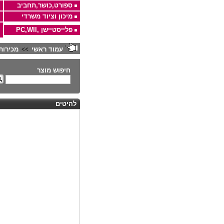
ספורט,כושר,תחביב
מיכון וציוד משרדי
פלייסטיישן ,PC,WII
עמוד ראשי
מכירות
>>
חיפוש מוצר
להיטים