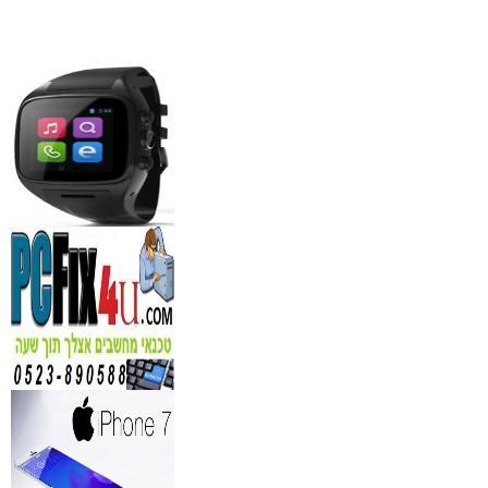
₪
1,100
מידע נוסף
סדנאות אלכוהול - ערב גיבו
לחברות
₪
150
מידע נוסף
נגן DVD קורא DIVX עם 
מבית PIONEER
החל מ- 349
₪
מידע נוסף
מברשות איפור מיקצועי למ
₪
349
מידע נוסף
מעגל ריסים חשמלי
₪
40