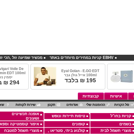
EBHV קניות במחירים מיוחדים באתר
מכשיר שמיעה זול ,הכי זול בארץ
vlgari Voile De
Eyal Golan - E.GO EDT
100ml אייל גולן גבר
יסמין נ
195
₪ בלבד
294
₪ ב
אישיות
קבוצתיות
סל הקניות
ההזמנות שלי
אודותינו
תקנון
שירות לקוחות
שאל
אופנה תכשיטים
קניות בחו"ל
טיסות תיירות ונופש
ושעונים
בשמים
קופונים
איפור קוסמטיקה וספא
מוצרי חשמל לבית
קולנוע ביתי, סטריאו ,
מוצרי חשמל למטבח