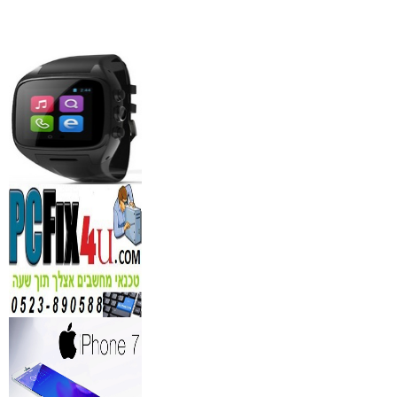
₪
1,100
מידע נוסף
סדנאות אלכוהול - ערב גיבו
לחברות
₪
150
מידע נוסף
נגן DVD קורא DIVX עם 
מבית PIONEER
החל מ- 349
₪
מידע נוסף
מברשות איפור מיקצועי למ
₪
349
מידע נוסף
מעגל ריסים חשמלי
₪
40