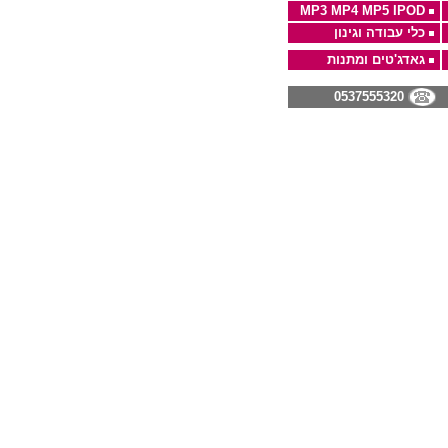
MP3 MP4 MP5 IPOD
כלי עבודה וגינון
גאדג'טים ומתנות
0537555320