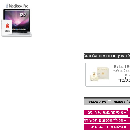
סדנאות אלכוהול - ערב גיבוש לחברות
קורס פליירינג הנחה 10% לנרשמים דרך אתר CHEAPSHOP
Bvlgari B
Jasmin EDT 100ml בולגרי
שים
לבד
ות נפוצות
מידע מקצועי
מוסיקה/פנאי/אירועים
סלולר,טלפונים,תקשורת
צילום ציוד ואביזרים