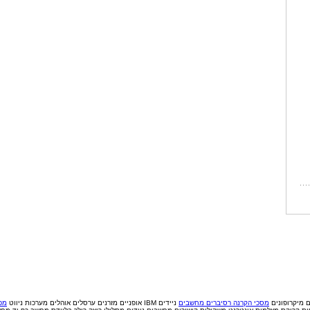
ם
מיקרופונים
מסכי הקרנה
רסיברים
מחשבים
ניידים IBM
אופניים
מזרנים
ערסלים
אוהלים
מערכות ניווט
מכי