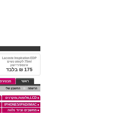
Lacoste Inspiration EDP
75ml לקוסט נשים
אינספיריישון
175
₪ בלבד
ראשי
מבצעים
הרשמה
החשבון שלי
LCD,פלזמות,ומקרנים
IPHONE5/IPAD/IMAC
מחשבים וציוד נלווה