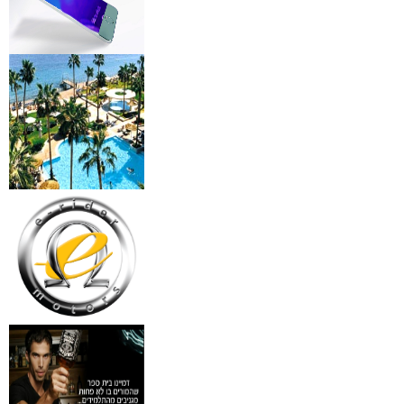
מידע נוסף
מצלמות אינפרא
₪
499
מידע נוסף
18 מברשות למאפרים + נרת
ג'מס אדום מעור
₪
720
מידע נוסף
פינצטה לד מאירה
₪
30
מידע נוסף
איסי מיאקי לגבר issey
Pour Homme125ML by I
₪
285
מידע נוסף