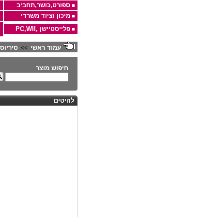
ספורט,כושר,תחביב
מיכון וציוד משרדי
פלייסטיישן ,PC,WII
עמוד ראשי
סיריוס
>>
חיפוש מוצר
להיטים