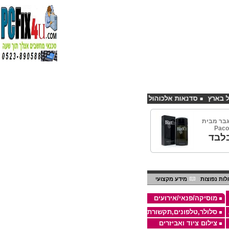
סדנאות אלכוהול - ערב גיבוש לחברות
קורס פליירינג הנחה 10% לנרשמים דרך אתר CHEAPSHOP
בר מבית
Paco
לבד
ות נפוצות
מידע מקצועי
מוסיקה/פנאי/אירועים
סלולר,טלפונים,תקשורת
צילום ציוד ואביזרים