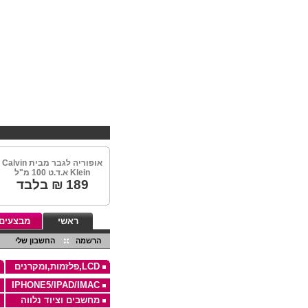
אופוריה לגבר מבית Calvin
Klein א.ד.ט 100 מ"ל
189
₪ בלבד
ראשי
מבצעים
הרשמה
החשבון שלי
LCD,פלזמות,ומקרנים
IPHONE5/IPAD/IMAC
מחשבים וציוד נלווה