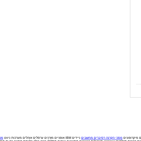
ם
מיקרופונים
מסכי הקרנה
רסיברים
מחשבים
ניידים IBM
אופניים
מזרנים
ערסלים
אוהלים
מערכות ניווט
מכי