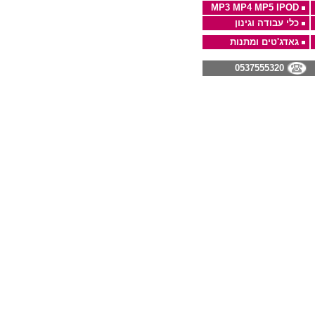
MP3 MP4 MP5 IPOD
כלי עבודה וגינון
גאדג'טים ומתנות
0537555320