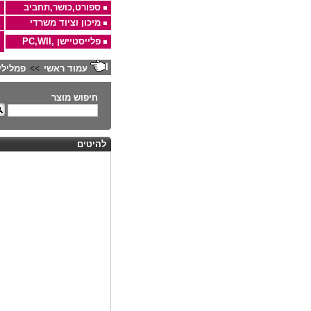
ספורט,כושר,תחביב
מיכון וציוד משרדי
פלייסטיישן ,PC,WII
עמוד ראשי
פמלילין
>>
חיפוש מוצר
להיטים