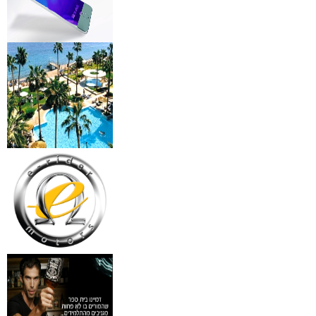
מידע נוסף
מצלמות אינפרא
₪
499
מידע נוסף
18 מברשות למאפרים + נרת
ג'מס אדום מעור
₪
720
מידע נוסף
פינצטה לד מאירה
₪
30
מידע נוסף
איסי מיאקי לגבר issey
Pour Homme125ML by I
₪
285
מידע נוסף