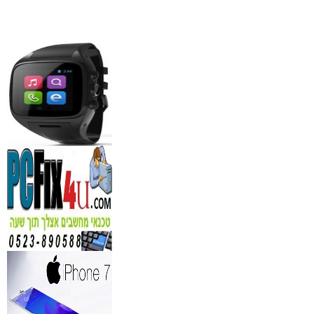
₪
1,100
מידע נוסף
סדנאות אלכוהול - ערב גיבו
לחברות
₪
150
מידע נוסף
נגן DVD קורא DIVX עם 
מבית PIONEER
החל מ- 349
₪
מידע נוסף
מברשות איפור מיקצועי למ
₪
349
מידע נוסף
מעגל ריסים חשמלי
₪
40