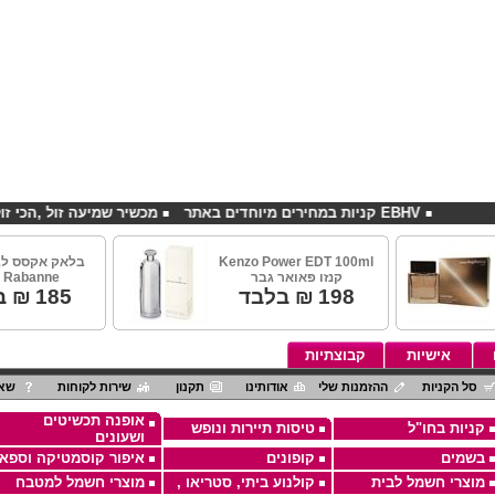
EBHV קניות במחירים מיוחדים באתר
מכשיר שמיעה זול ,הכי זול בארץ
Kenzo Power EDT 100ml
בלאק אקסס לג
קנזו פאואר גבר
 Rabanne
198
₪ בלבד
185
₪ ב
אישיות
קבוצתיות
סל הקניות
ההזמנות שלי
אודותינו
תקנון
שירות לקוחות
שאל
אופנה תכשיטים
קניות בחו"ל
טיסות תיירות ונופש
ושעונים
בשמים
קופונים
איפור קוסמטיקה וספא
מוצרי חשמל לבית
קולנוע ביתי, סטריאו ,
מוצרי חשמל למטבח