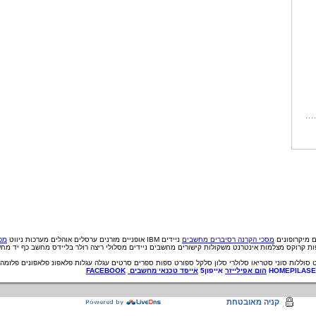
ם
מיקרופונים
מסכי הקרנה
רסיברים
מחשבים
ניידים IBM
אופניים
מזרנים
ערסלים
אוהלים
מערכות ניווט
מכי
פות קרוקס
מצלמות אינטרנט
משקולות
קישורים
מחשבים ניידים
מסלולי ריצה
רולר בליידס
מחשב כף יד
מחש
סוללות
סוני
סטריאו
סלולרי
סלון
סלקל
ספורט
ספות
ספרים
סרטים
עגלה
עגלות
פלאפונ
פלאפונים
פלזמה
HOMEPILAS
הום אפילייזר
אייפון5
אייפד
טכנאי
מחשבים
FACEBOOK
קניה מאובטחת