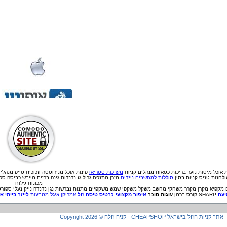
ת אוכל
מיטות נוער
בריכות
כסאות מנהלים
קניות
מערכות סטריאו
פינות אוכל מנירוסטה וזכוכית
טייפ מנהלי
לחנות טניס קניות בסין
סוללות למחשבים ניידים
מזרן מתנפח גריל גז נדנדות גינה ברזים מייבש כביסה ס
מכונות גילוח
מקפיא
מקרן
מקרר
משחקי מחשב
משקל
משקפי שמש
משקפיים
מתנות
נברשות
נגן
נדנדה
נייק
נעלי ספורט
עה
SHARP קורס ברמן
עוגות סוכר
איפור מקצועי
כרטיס טיסה זול
אמריקן איגל מטבעות
לייזר בייתי
ER
קניה זולה - CHEAPSHOP אתר קניות הזול בישראל
©
2026
Copyright