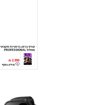
קורס ברמן ברמניות מקצועי 
מסלול PROFESSIONAL
₪
2,990
מידע נוסף
קורס פליירינג
₪
1,100
מידע נוסף
סדנאות אלכוהול - ערב גיבו
לחברות