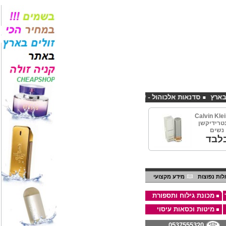
סדנאות אלכוהול - ערב גיבוש לחברות
קורס פליירינג הנחה 10% לנרשמים דרך אתר CHEAPSHOP
Calvin Kle
100m קונטרידיקשן
 נשים
לבד
ות נפוצות
מידע מקצועי
מכונת גילוח ותספורת
מיטות וכסאות עיסוי
0537555320