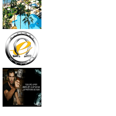
מידע נוסף
18 מברשות למאפרים + נרת
ג'מס אדום מעור
₪
720
מידע נוסף
פינצטה לד מאירה
₪
30
מידע נוסף
איסי מיאקי לגבר issey
Pour Homme125ML by I
₪
285
מידע נוסף