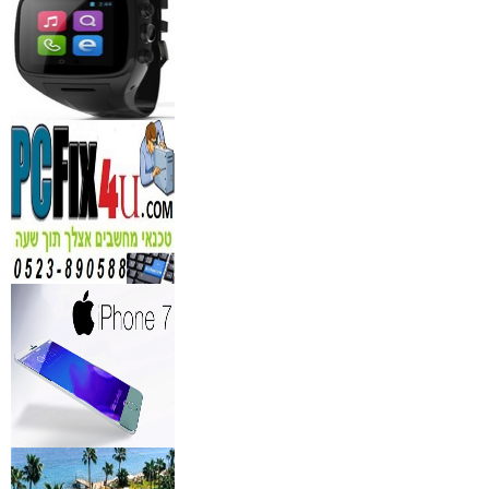
₪
150
מידע נוסף
נגן DVD קורא DIVX עם 
מבית PIONEER
החל מ- 349
₪
מידע נוסף
מברשות איפור מיקצועי למ
₪
349
מידע נוסף
מעגל ריסים חשמלי
₪
40
מידע נוסף
מצלמות אינפרא
₪
499