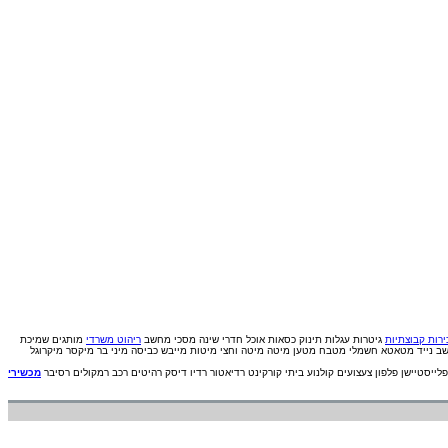
רות קבוצתיות
גיטרות
עגלות תינוק
כסאות אוכל
חדרי שינה
מסכי מחשב
ריהוט משרדי
מותגים
שמיכת
ב נייד
מטאטא חשמלי
מטבח
מטען
מיטה
מיטה וחצי
מיטות
מייבש כביסה
מיני בר
מיקסר
מיקרוגל
פלייסטיישן
פלפון
צעצועים
קולנוע ביתי
קורקינט
רדיאטור
רדיו דיסק
רהיטים
רכב
רמקולים
רסיבר
מכשירי