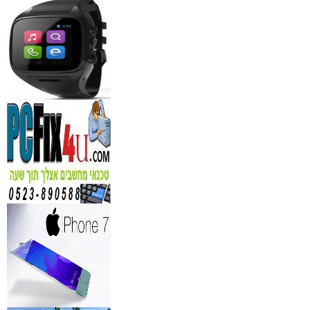
לחברות
₪
150
מידע נוסף
נגן DVD קורא DIVX עם 
מבית PIONEER
החל מ- 349
₪
מידע נוסף
מברשות איפור מיקצועי למ
₪
349
מידע נוסף
מעגל ריסים חשמלי
₪
40
מידע נוסף
מצלמות אינפרא