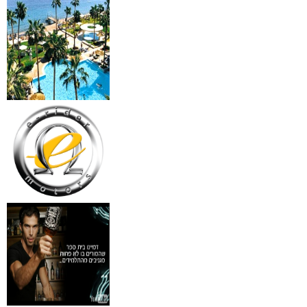
₪
499
מידע נוסף
18 מברשות למאפרים + נרת
ג'מס אדום מעור
₪
720
מידע נוסף
פינצטה לד מאירה
₪
30
מידע נוסף
איסי מיאקי לגבר issey
Pour Homme125ML by I
₪
285
מידע נוסף