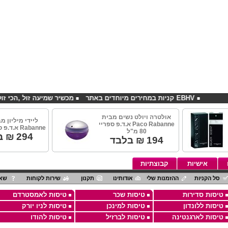
EBHV קניות במחירים מיוחדים באתר
מכשיר שמיעה זול ,הכי זול בארץ
אולטרה ויולט נשים מבית
Paco Rabanne א.ד.פ ספריי
Rabanne א.ד.פ ספריי 80מ"ל
80 מ"ל
294
₪ ב
194
₪ בלבד
אישיות
קבוצתיות
סל הקניות
ההזמנות שלי
אודותינו
תקנון
שירות לקוחות
שאל
טיסות סדירות
טיסות שכר
טיסות לאמסטרדם
טיסות ללונדון
טיסות למינכן
טיסות לניו יורק
טיסות לארגנטינה
טיסות לברזיל
טיסות להודו