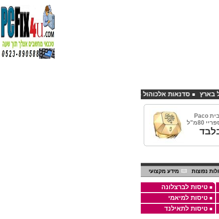
סדנאות אלכוהול - ערב גיבוש לחברות
קורס פליירינג הנחה 10% לנרשמים דרך אתר CHEAPSHOP
ליידי מיליון מבית Paco
לבד
ות נפוצות
מידע מקצועי
טיסות לברצלונה
טיסות למיאמי
טיסות לתאילנד