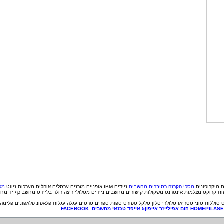
ם
מיקרופונים
מסכי הקרנה
רסיברים
מחשבים
ניידים IBM
אופניים
מזרנים
ערסלים
אוהלים
מערכות ניווט
מכי
פות קרוקס
מצלמות אינטרנט
משקולות
קישורים
מחשבים ניידים
מסלולי ריצה
רולר בליידס
מחשב כף יד
מחש
סוללות
סוני
סטריאו
סלולרי
סלון
סלקל
ספורט
ספות
ספרים
סרטים
עגלה
עגלות
פלאפונ
פלאפונים
פלזמה
HOMEPILAS
הום אפילייזר
אייפון5
אייפד
טכנאי
מחשבים
FACEBOOK