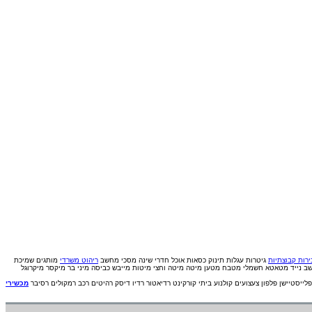
רות קבוצתיות
גיטרות
עגלות תינוק
כסאות אוכל
חדרי שינה
מסכי מחשב
ריהוט משרדי
מותגים
שמיכת
ב נייד
מטאטא חשמלי
מטבח
מטען
מיטה
מיטה וחצי
מיטות
מייבש כביסה
מיני בר
מיקסר
מיקרוגל
פלייסטיישן
פלפון
צעצועים
קולנוע ביתי
קורקינט
רדיאטור
רדיו דיסק
רהיטים
רכב
רמקולים
רסיבר
מכשירי