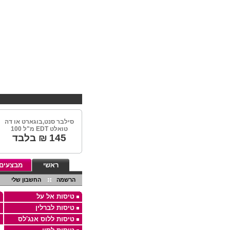
סילבר סנט,בוגארט או דה
טואלט EDT מ"ל 100
145
₪ בלבד
ראשי
מבצעים
הרשמה
החשבון שלי
טיסות אל על
טיסות לברלין
טיסות ללוס אנג'לס