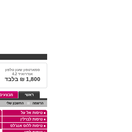
סמארטפון שעון טלפון
אנדרואיד 4.2
1,800
₪ בלבד
ראשי
מבצעים
הרשמה
החשבון שלי
טיסות אל על
טיסות לברלין
טיסות ללוס אנג'לס