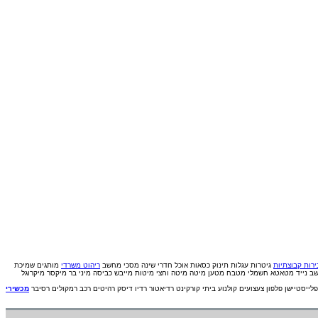
רות קבוצתיות
גיטרות
עגלות תינוק
כסאות אוכל
חדרי שינה
מסכי מחשב
ריהוט משרדי
מותגים
שמיכת
ב נייד
מטאטא חשמלי
מטבח
מטען
מיטה
מיטה וחצי
מיטות
מייבש כביסה
מיני בר
מיקסר
מיקרוגל
פלייסטיישן
פלפון
צעצועים
קולנוע ביתי
קורקינט
רדיאטור
רדיו דיסק
רהיטים
רכב
רמקולים
רסיבר
מכשירי