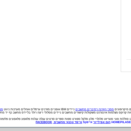
ם
מיקרופונים
מסכי הקרנה
רסיברים
מחשבים
ניידים IBM
אופניים
מזרנים
ערסלים
אוהלים
מערכות ניווט
מכי
פות קרוקס
מצלמות אינטרנט
משקולות
קישורים
מחשבים ניידים
מסלולי ריצה
רולר בליידס
מחשב כף יד
מחש
סוללות
סוני
סטריאו
סלולרי
סלון
סלקל
ספורט
ספות
ספרים
סרטים
עגלה
עגלות
פלאפונ
פלאפונים
פלזמה
HOMEPILAS
הום אפילייזר
אייפון5
אייפד
טכנאי
מחשבים
FACEBOOK