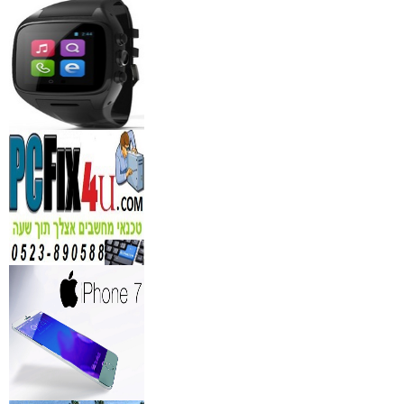
לחברות
₪
150
מידע נוסף
נגן DVD קורא DIVX עם 
מבית PIONEER
החל מ- 349
₪
מידע נוסף
מברשות איפור מיקצועי למ
₪
349
מידע נוסף
מעגל ריסים חשמלי
₪
40
מידע נוסף
מצלמות אינפרא