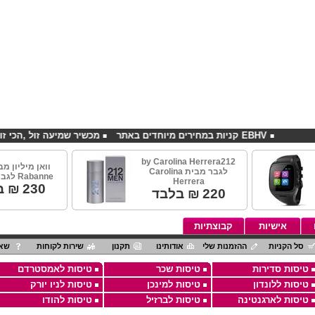
EBHV קניות במחירים מיוחדים באתר
מכשיר שמיעה זול ,הכי זול בארץ
by Carolina Herrera212
לגבר מבית Carolina
Rabanne לגבר 100מ"ל
Herrera
230
₪ ב
220
₪ בלבד
אישיות
קבוצתיות
סל הקניות
ההזמנות שלי
אודותינו
תקנון
שירות לקוחות
שאל
טיסות סדירות
טיסות שכר
טיסות לאמסטרדם
טיסות ללונדון
טיסות למינכן
טיסות לניו יורק
טיסות לארגנטינה
טיסות לברזיל
טיסות להודו