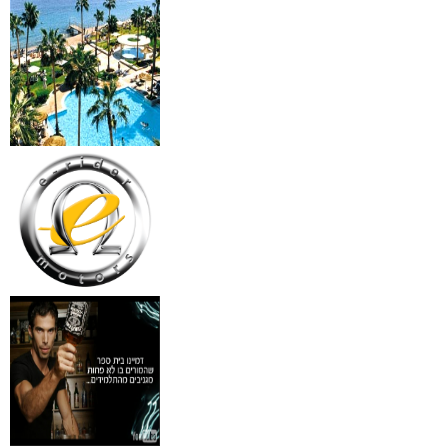
₪
499
מידע נוסף
18 מברשות למאפרים + נרת
ג'מס אדום מעור
₪
720
מידע נוסף
פינצטה לד מאירה
₪
30
מידע נוסף
איסי מיאקי לגבר issey
Pour Homme125ML by I
₪
285
מידע נוסף