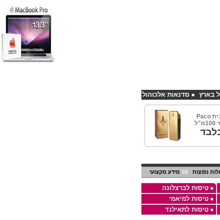
סדנאות אלכוהול - ערב גיבוש לחברות
קורס פליירינג הנחה 10% לנרשמים דרך אתר CHEAPSHOP
וואן מיליון מבית Paco
לבד
ות נפוצות
מידע מקצועי
טיסות לברצלונה
טיסות למיאמי
טיסות לתאילנד