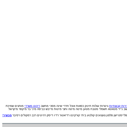
רות קבוצתיות
גיטרות
עגלות תינוק
כסאות אוכל
חדרי שינה
מסכי מחשב
ריהוט משרדי
מותגים
שמיכת
ב נייד
מטאטא חשמלי
מטבח
מטען
מיטה
מיטה וחצי
מיטות
מייבש כביסה
מיני בר
מיקסר
מיקרוגל
פלייסטיישן
פלפון
צעצועים
קולנוע ביתי
קורקינט
רדיאטור
רדיו דיסק
רהיטים
רכב
רמקולים
רסיבר
מכשירי