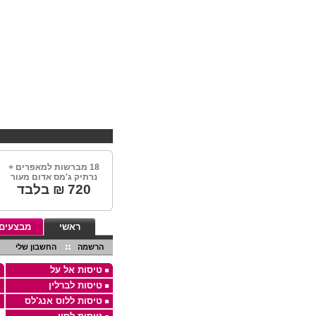
18 מברשות למאפרים +
נרתיק ג'מס אדום מעור
720
₪ בלבד
ראשי
מבצעים
הרשמה
החשבון שלי
טיסות אל על
טיסות לברלין
טיסות ללוס אנג'לס