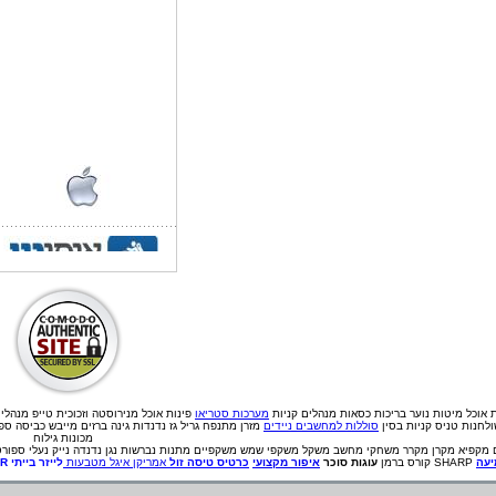
ת אוכל
מיטות נוער
בריכות
כסאות מנהלים
קניות
מערכות סטריאו
פינות אוכל מנירוסטה וזכוכית
טייפ מנהלי
לחנות טניס קניות בסין
סוללות למחשבים ניידים
מזרן מתנפח גריל גז נדנדות גינה ברזים מייבש כביסה ס
מכונות גילוח
מקפיא
מקרן
מקרר
משחקי מחשב
משקל
משקפי שמש
משקפיים
מתנות
נברשות
נגן
נדנדה
נייק
נעלי ספורט
עה
SHARP קורס ברמן
עוגות סוכר
איפור מקצועי
כרטיס טיסה זול
אמריקן איגל מטבעות
לייזר בייתי
ER