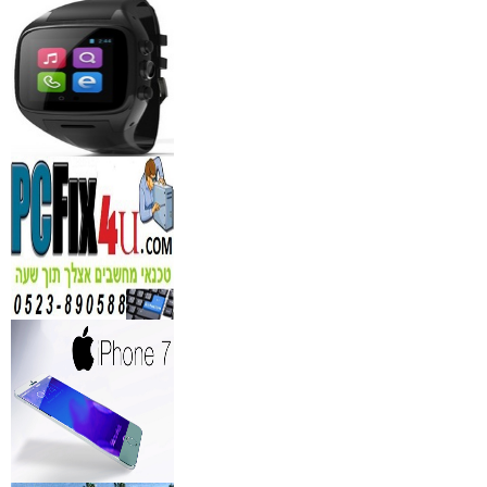
לחברות
₪
150
מידע נוסף
נגן DVD קורא DIVX עם 
מבית PIONEER
החל מ- 349
₪
מידע נוסף
מברשות איפור מיקצועי למ
₪
349
מידע נוסף
מעגל ריסים חשמלי
₪
40
מידע נוסף
מצלמות אינפרא