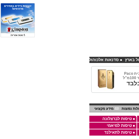
סדנאות אלכוהול - ערב גיבוש לחברות
קורס פליירינג הנחה 10% לנרשמים דרך אתר CHEAPSHOP
וואן מיליון מבית Paco
לבד
ות נפוצות
מידע מקצועי
טיסות לברצלונה
טיסות למיאמי
טיסות לתאילנד