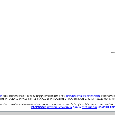
ם
מיקרופונים
מסכי הקרנה
רסיברים
מחשבים
ניידים IBM
אופניים
מזרנים
ערסלים
אוהלים
מערכות ניווט
מכי
פות קרוקס
מצלמות אינטרנט
משקולות
קישורים
מחשבים ניידים
מסלולי ריצה
רולר בליידס
מחשב כף יד
מחש
סוללות
סוני
סטריאו
סלולרי
סלון
סלקל
ספורט
ספות
ספרים
סרטים
עגלה
עגלות
פלאפונ
פלאפונים
פלזמה
HOMEPILAS
הום אפילייזר
אייפון5
אייפד
טכנאי
מחשבים
FACEBOOK