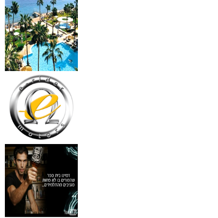
₪
499
מידע נוסף
18 מברשות למאפרים + נרת
ג'מס אדום מעור
₪
720
מידע נוסף
פינצטה לד מאירה
₪
30
מידע נוסף
איסי מיאקי לגבר issey
Pour Homme125ML by I
₪
285
מידע נוסף