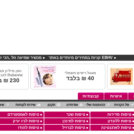
EBHV קניות במחירים מיוחדים באתר
מכשיר שמיעה זול ,הכי זול בארץ
מעגל ריסים חשמלי
Rabanne לגבר 100מ"ל
40
₪ בלבד
230
₪ ב
אישיות
קבוצתיות
סל הקניות
ההזמנות שלי
אודותינו
תקנון
שירות לקוחות
שאל
טיסות סדירות
טיסות שכר
טיסות לאמסטרדם
טיסות ללונדון
טיסות למינכן
טיסות לניו יורק
טיסות לארגנטינה
טיסות לברזיל
טיסות להודו