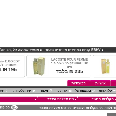
EBHV קניות במחירים מיוחדים באתר
מכשיר שמיעה זול ,הכי זול בארץ
LACOSTE POUR FEMME
an - E.GO EDT
90ml EDPלקוסט נשים פור
100ml אייל גולן גבר
פים
195
₪ ב
235
₪ בלבד
אישיות
קבוצתיות
סל הקניות
ההזמנות שלי
אודותינו
תקנון
שירות לקוחות
שאל
מקלדות מחשב
סט מקלדת ועכבר
לקופה
ד נלווה
מקלדות ועכברים
סט מקלדת ועכבר
>>
>>