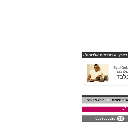
סדנאות אלכוהול - ערב גיבוש לחברות
קורס פליירינג הנחה 10% לנרשמים דרך אתר CHEAPSHOP
Eyal Gol
לבד
ות נפוצות
מידע מקצועי
0537555320