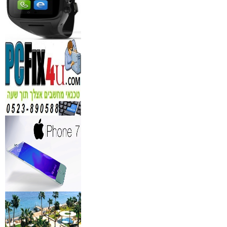
מידע נוסף
נגן DVD קורא DIVX עם 
מבית PIONEER
החל מ- 349
₪
מידע נוסף
מברשות איפור מיקצועי למ
₪
349
מידע נוסף
מעגל ריסים חשמלי
₪
40
מידע נוסף
מצלמות אינפרא
₪
499
מידע נוסף