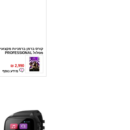
קורס ברמן ברמניות מקצועי 
מסלול PROFESSIONAL
₪
2,990
מידע נוסף
קורס פליירינג
₪
1,100
מידע נוסף
סדנאות אלכוהול - ערב גיבו
לחברות
₪
150