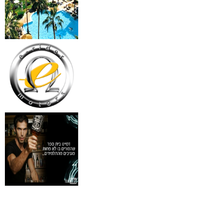
18 מברשות למאפרים + נרת
ג'מס אדום מעור
₪
720
מידע נוסף
פינצטה לד מאירה
₪
30
מידע נוסף
איסי מיאקי לגבר issey
Pour Homme125ML by I
₪
285
מידע נוסף