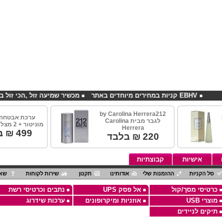
EBHV קניות במחירים מיוחדים באתר
מכשיר שמיעה זול ,הכי זול בארץ
by Carolina Herrera212
ערכת אבטחה 
לגבר מבית Carolina
מוניטור + 2 מצלמות אינפרא
Herrera
499
₪ ב
220
₪ בלבד
אישיות
קבוצתיות
סל הקניות
ההזמנות שלי
אודותינו
תקנון
שירות לקוחות
שאל
כרטיסי מסך/קול
אל פסק UPS
נתבים וכרטיסי רשת
מוצרי USB
אוזניות ומיקרופונים
ערכות שידרוג
תיקים לניידים