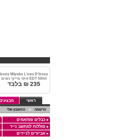
Issey Miyake L'eau D'Issey
EDT 50ml איסי מייקי נשים
235
₪ בלבד
ראשי
מבצעים
הרשמה
החשבון שלי
כבלים ומתאמים
סוללות למחשב נייד
אביזרים לניידים