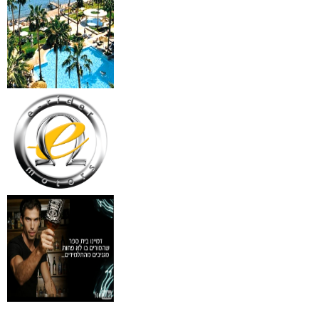
₪
499
מידע נוסף
18 מברשות למאפרים + נרת
ג'מס אדום מעור
₪
720
מידע נוסף
פינצטה לד מאירה
₪
30
מידע נוסף
איסי מיאקי לגבר issey
Pour Homme125ML by I
₪
285
מידע נוסף