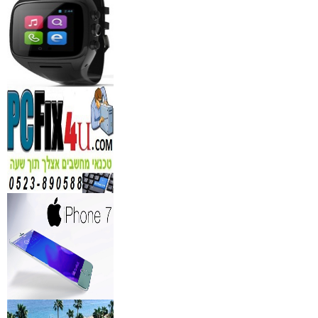
₪
150
מידע נוסף
נגן DVD קורא DIVX עם 
מבית PIONEER
החל מ- 349
₪
מידע נוסף
מברשות איפור מיקצועי למ
₪
349
מידע נוסף
מעגל ריסים חשמלי
₪
40
מידע נוסף
מצלמות אינפרא