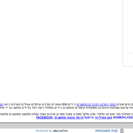
ם
מיקרופונים
מסכי הקרנה
רסיברים
מחשבים
ניידים IBM
אופניים
מזרנים
ערסלים
אוהלים
מערכות ניווט
מכי
פות קרוקס
מצלמות אינטרנט
משקולות
קישורים
מחשבים ניידים
מסלולי ריצה
רולר בליידס
מחשב כף יד
מחש
סוללות
סוני
סטריאו
סלולרי
סלון
סלקל
ספורט
ספות
ספרים
סרטים
עגלה
עגלות
פלאפונ
פלאפונים
פלזמה
HOMEPILAS
הום אפילייזר
אייפון5
אייפד
טכנאי
מחשבים
FACEBOOK
קניה מאובטחת