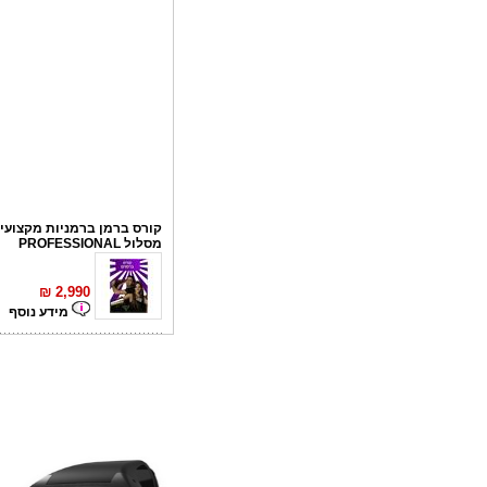
קורס ברמן ברמניות מקצועי 
מסלול PROFESSIONAL
₪
2,990
מידע נוסף
קורס פליירינג
₪
1,100
מידע נוסף
סדנאות אלכוהול - ערב גיבו
לחברות