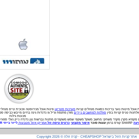
ת אוכל
מיטות נוער
בריכות
כסאות מנהלים
קניות
מערכות סטריאו
פינות אוכל מנירוסטה וזכוכית
טייפ מנהלי
לחנות טניס קניות בסין
סוללות למחשבים ניידים
מזרן מתנפח גריל גז נדנדות גינה ברזים מייבש כביסה ס
מכונות גילוח
מקפיא
מקרן
מקרר
משחקי מחשב
משקל
משקפי שמש
משקפיים
מתנות
נברשות
נגן
נדנדה
נייק
נעלי ספורט
עה
SHARP קורס ברמן
עוגות סוכר
איפור מקצועי
כרטיס טיסה זול
אמריקן איגל מטבעות
לייזר בייתי
ER
קניה זולה - CHEAPSHOP אתר קניות הזול בישראל
©
2026
Copyright