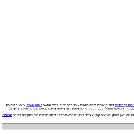
רות קבוצתיות
גיטרות
עגלות תינוק
כסאות אוכל
חדרי שינה
מסכי מחשב
ריהוט משרדי
מותגים
שמיכת
ב נייד
מטאטא חשמלי
מטבח
מטען
מיטה
מיטה וחצי
מיטות
מייבש כביסה
מיני בר
מיקסר
מיקרוגל
פלייסטיישן
פלפון
צעצועים
קולנוע ביתי
קורקינט
רדיאטור
רדיו דיסק
רהיטים
רכב
רמקולים
רסיבר
מכשירי