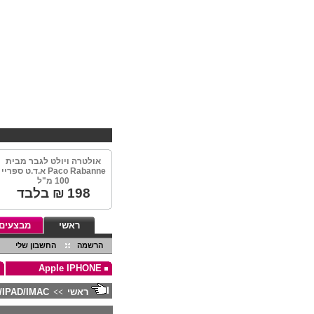
אולטרה ויולט לגבר מבית
Paco Rabanne א.ד.ט ספריי
100 מ"ל
198
₪ בלבד
ראשי
מבצעים
הרשמה
החשבון שלי
Apple IPHONE
ראשי
/IPAD/IMAC
>>