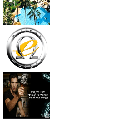
18 מברשות למאפרים + נרת
ג'מס אדום מעור
₪
720
מידע נוסף
פינצטה לד מאירה
₪
30
מידע נוסף
איסי מיאקי לגבר issey
Pour Homme125ML by I
₪
285
מידע נוסף