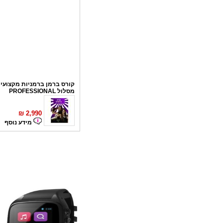
קורס ברמן ברמניות מקצועי 
מסלול PROFESSIONAL
₪
2,990
מידע נוסף
קורס פליירינג
₪
1,100
מידע נוסף
סדנאות אלכוהול - ערב גיבו
לחברות
₪
150