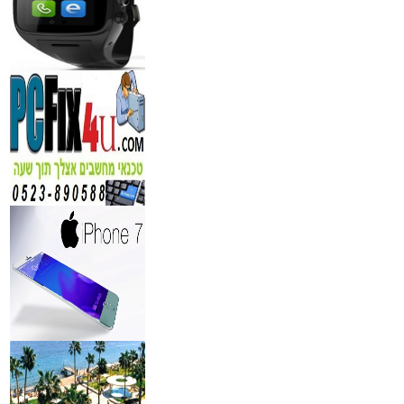
מידע נוסף
נגן DVD קורא DIVX עם 
מבית PIONEER
החל מ- 349
₪
מידע נוסף
מברשות איפור מיקצועי למ
₪
349
מידע נוסף
מעגל ריסים חשמלי
₪
40
מידע נוסף
מצלמות אינפרא
₪
499
מידע נוסף