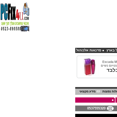
סדנאות אלכוהול - ערב גיבוש לחברות
קורס פליירינג הנחה 10% לנרשמים דרך אתר CHEAPSHOP
Escada M
לבד
ות נפוצות
מידע מקצועי
0537555320