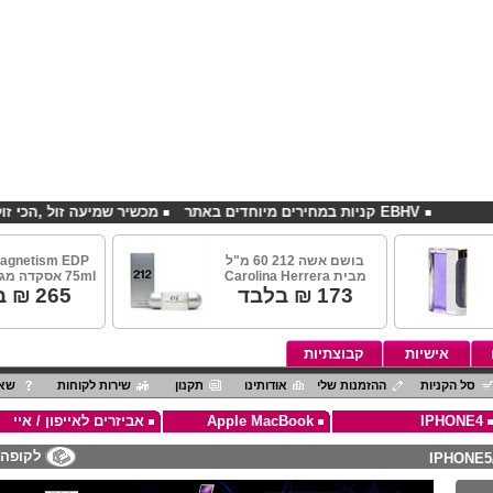
EBHV קניות במחירים מיוחדים באתר
מכשיר שמיעה זול ,הכי זול בארץ
בושם אשה 212 60 מ"ל
agnetism EDP
מבית Carolina Herrera
75ml אסקדה מגנטיזם נשים
173
₪ בלבד
265
₪ ב
אישיות
קבוצתיות
סל הקניות
ההזמנות שלי
אודותינו
תקנון
שירות לקוחות
שאל
IPHONE4
Apple MacBook
אביזרים לאייפון / איי
לקופה
IPHONE5