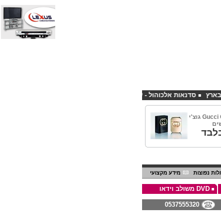
סדנאות אלכוהול - ערב גיבוש לחברות
קורס פליירינג הנחה 10% לנרשמים דרך אתר CHEAPSHOP
Gucci Guilty 75ml EDT גוצ'י
שים
לבד
ות נפוצות
מידע מקצועי
DVD משולב וידאו
0537555320