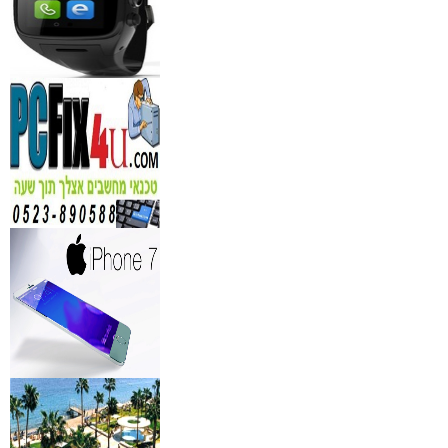
מידע נוסף
נגן DVD קורא DIVX עם 
מבית PIONEER
החל מ- 349
₪
מידע נוסף
מברשות איפור מיקצועי למ
₪
349
מידע נוסף
מעגל ריסים חשמלי
₪
40
מידע נוסף
מצלמות אינפרא
₪
499
מידע נוסף