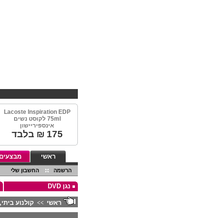
Lacoste Inspiration EDP
75ml לקוסט נשים
אינספיריישון
175
₪ בלבד
ראשי
מבצעים
הרשמה
החשבון שלי
נגן DVD
ראשי
קולנוע ביתי, ס
>>