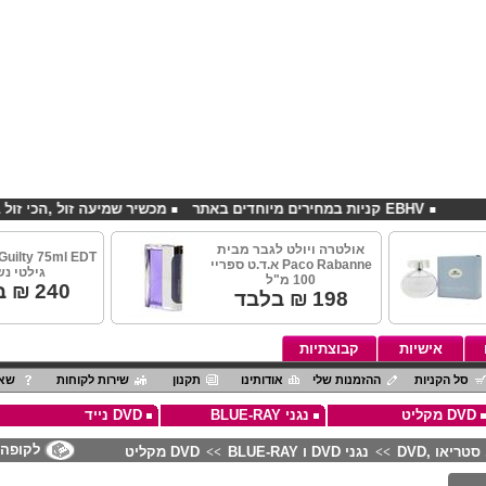
EBHV קניות במחירים מיוחדים באתר
מכשיר שמיעה זול ,הכי זול בארץ
אולטרה ויולט לגבר מבית
Paco Rabanne א.ד.ט ספריי
גילטי נ
100 מ"ל
240
₪ ב
198
₪ בלבד
אישיות
קבוצתיות
סל הקניות
ההזמנות שלי
אודותינו
תקנון
שירות לקוחות
שאל
DVD מקליט
נגני BLUE-RAY
DVD נייד
לקופה
טריאו ,DVD
נגני DVD ו BLUE-RAY
DVD מקליט
>>
>>