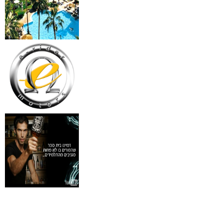
18 מברשות למאפרים + נרת
ג'מס אדום מעור
₪
720
מידע נוסף
פינצטה לד מאירה
₪
30
מידע נוסף
איסי מיאקי לגבר issey
Pour Homme125ML by I
₪
285
מידע נוסף