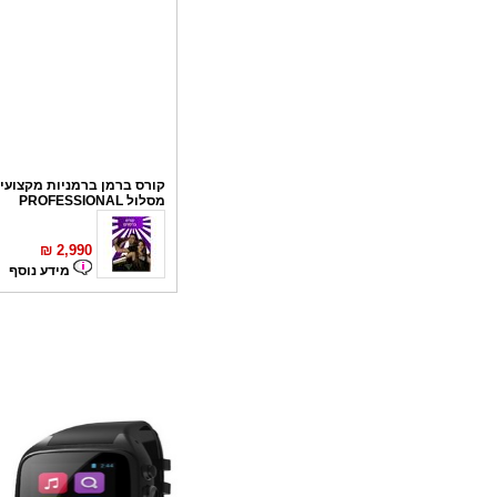
קורס ברמן ברמניות מקצועי 
מסלול PROFESSIONAL
₪
2,990
מידע נוסף
קורס פליירינג
₪
1,100
מידע נוסף
סדנאות אלכוהול - ערב גיבו
לחברות
₪
150