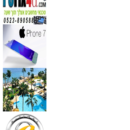
מברשות איפור מיקצועי למ
₪
349
מידע נוסף
מעגל ריסים חשמלי
₪
40
מידע נוסף
מצלמות אינפרא
₪
499
מידע נוסף
18 מברשות למאפרים + נרת
ג'מס אדום מעור
₪
720
מידע נוסף
פינצטה לד מאירה