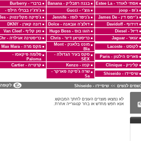
אסתי לאודר - Estee La
בננה רפבליק - Banana
ברברי - Burberry
ג'ופ - joop
גוצ'י - Gucci
ג'ורג'יו בברלי הילס -
ג'יימס דין - James De
ג'ניפר לופז - Jennife
ג'סיקה מקלינטוק - Jes
דוידוף - Davidoff
דולצ'ה וגבאנה - Dolce
דונה קארן - DKNY
דיזל - Diesel
הוגו בוס - Hugo Boss
ואן קליף - Van Cleef
יגואר - Jaguar
כריסטיאן דיור - Chris
כריסטינה אגילרה - Chr
מונט בלאנק - Mont
לקוסט - Lacoste
מקס מרה - Max Mara
Bla
סקס בעיר הגדולה -
פלומה פיקאסו -
פאריס הילטון - Paris
Paloma
SEX
קליניק - Clinique
קנזו - Kenzo
קרטייה - Cartier
שרה ג'סיקה פארקר -
שיסיידו - Shiseido
Sa
לקופה
שמים לנשים
שיסיידו - Shiseido
>>
לא נמצאו מוצרים העונים לחתך המבוקש.
אנא חפש מחדש או בחר קטגורייה אחרת.