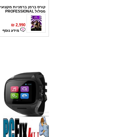
קורס ברמן ברמניות מקצועי 
מסלול PROFESSIONAL
₪
2,990
מידע נוסף
קורס פליירינג
₪
1,100
מידע נוסף
סדנאות אלכוהול - ערב גיבו
לחברות
₪
150
מידע נוסף
נגן DVD קורא DIVX עם 
מבית PIONEER
החל מ- 349
₪
מידע נוסף