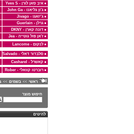
איב סאן לורן - Yves S
ג'ון גליאנו - John Ga
ג'יואגו - Jivago
גרלן - Guerlain
דונה קארן - DKNY
ז'אן פול גוטייה - Jea
לנקום - Lancome
סלבדור דאלי - Salvado
קאשרל - Casharel
רוברטו קוואלי - Rober
ראשי
בשמים
ב
>>
>>
חיפוש מוצר
להיטים