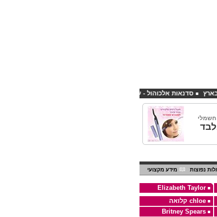
סדנאות אלכוהול - ערב גיבוש לחברות
קורס פליירינג הנחה 10% לנרשמים דרך אתר CHEAPSHOP
 חשמלי
לבד
ות נפוצות
מידע מקצועי
Elizabeth Taylor
chloe קלואה
Britney Spears