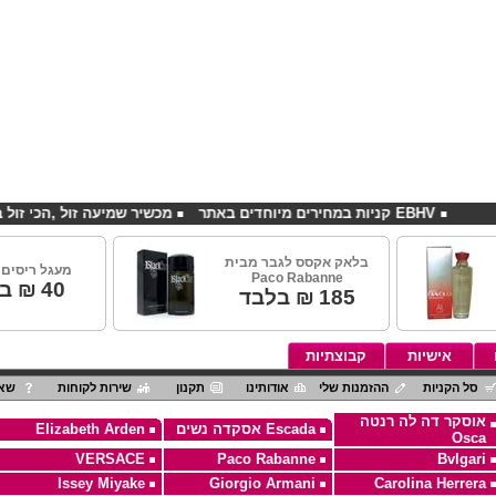
EBHV קניות במחירים מיוחדים באתר
מכשיר שמיעה זול ,הכי זול בארץ
בלאק אקסס לגבר מבית
מעגל ריסים
Paco Rabanne
40
₪ ב
185
₪ בלבד
אישיות
קבוצתיות
סל הקניות
ההזמנות שלי
אודותינו
תקנון
שירות לקוחות
שאל
אוסקר דה לה רנטה
Escada אסקדה נשים
Elizabeth Arden
Osca
VERSACE
Paco Rabanne
Bvlgari
Issey Miyake
Giorgio Armani
Carolina Herrera