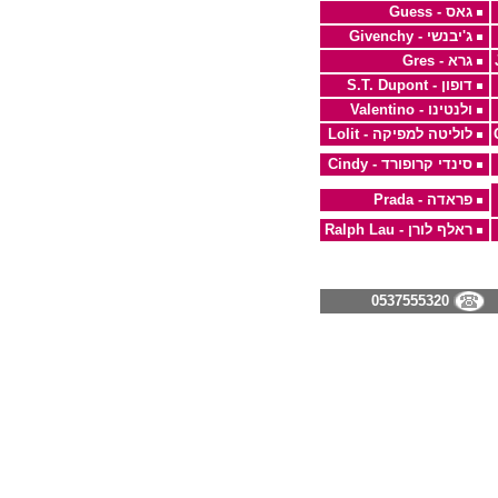
גאס - Guess
ג'יבנשי - Givenchy
גרא - Gres
דופון - S.T. Dupont
ולנטינו - Valentino
לוליטה למפיקה - Lolit
סינדי קרופורד - Cindy
פראדה - Prada
ראלף לורן - Ralph Lau
0537555320