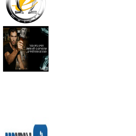
₪
30
מידע נוסף
איסי מיאקי לגבר issey
Pour Homme125ML by I
₪
285
מידע נוסף