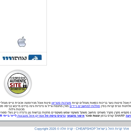
ת אוכל
מיטות נוער
בריכות
כסאות מנהלים
קניות
מערכות סטריאו
פינות אוכל מנירוסטה וזכוכית
טייפ מנהלי
לחנות טניס קניות בסין
סוללות למחשבים ניידים
מזרן מתנפח גריל גז נדנדות גינה ברזים מייבש כביסה ס
מכונות גילוח
מקפיא
מקרן
מקרר
משחקי מחשב
משקל
משקפי שמש
משקפיים
מתנות
נברשות
נגן
נדנדה
נייק
נעלי ספורט
עה
SHARP קורס ברמן
עוגות סוכר
איפור מקצועי
כרטיס טיסה זול
אמריקן איגל מטבעות
לייזר בייתי
ER
קניה זולה - CHEAPSHOP אתר קניות הזול בישראל
©
2026
Copyright