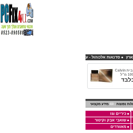
סדנאות אלכוהול - ערב גיבוש לחברות
קורס פליירינג הנחה 10% לנרשמים דרך אתר CHEAPSHOP
אופוריה לגבר מבית Calvin
לבד
ות נפוצות
מידע מקצועי
כיריים וגז
שואבי אבק וקיטור
מאווררים