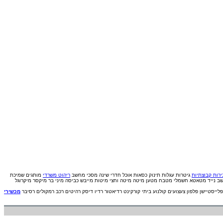
רות קבוצתיות
גיטרות
עגלות תינוק
כסאות אוכל
חדרי שינה
מסכי מחשב
ריהוט משרדי
מותגים
שמיכת
ב נייד
מטאטא חשמלי
מטבח
מטען
מיטה
מיטה וחצי
מיטות
מייבש כביסה
מיני בר
מיקסר
מיקרוגל
פלייסטיישן
פלפון
צעצועים
קולנוע ביתי
קורקינט
רדיאטור
רדיו דיסק
רהיטים
רכב
רמקולים
רסיבר
מכשירי