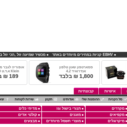
EBHV קניות במחירים מיוחדים באתר
מכשיר שמיעה זול ,הכי זול בארץ
סמארטפון שעון טלפון
אנדרואיד 4.2
Klein א.ד.ט 100 מ"ל
1,800
₪ בלבד
189
₪ ב
אישיות
קבוצתיות
סל הקניות
ההזמנות שלי
אודותינו
תקנון
שירות לקוחות
שאל
מקררים
תנורי בישול וגז
מדיחי כלים
מקפיאים
מזגנים
קולטי אדים
מיקרוגלים
מוצרי חשמל מיוחדים
מבצעים