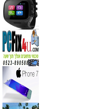
₪
150
מידע נוסף
נגן DVD קורא DIVX עם 
מבית PIONEER
החל מ- 349
₪
מידע נוסף
מברשות איפור מיקצועי למ
₪
349
מידע נוסף
מעגל ריסים חשמלי
₪
40
מידע נוסף
מצלמות אינפרא