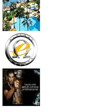
₪
499
מידע נוסף
18 מברשות למאפרים + נרת
ג'מס אדום מעור
₪
720
מידע נוסף
פינצטה לד מאירה
₪
30
מידע נוסף
איסי מיאקי לגבר issey
Pour Homme125ML by I
₪
285
מידע נוסף