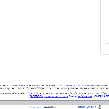
ם
מיקרופונים
מסכי הקרנה
רסיברים
מחשבים
ניידים IBM
אופניים
מזרנים
ערסלים
אוהלים
מערכות ניווט
מכי
פות קרוקס
מצלמות אינטרנט
משקולות
קישורים
מחשבים ניידים
מסלולי ריצה
רולר בליידס
מחשב כף יד
מחש
סוללות
סוני
סטריאו
סלולרי
סלון
סלקל
ספורט
ספות
ספרים
סרטים
עגלה
עגלות
פלאפונ
פלאפונים
פלזמה
HOMEPILAS
הום אפילייזר
אייפון5
אייפד
טכנאי
מחשבים
FACEBOOK
קניה מאובטחת