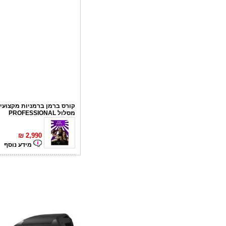
קורס ברמן ברמניות מקצועי 
מסלול PROFESSIONAL
₪
2,990
מידע נוסף
קורס פליירינג
₪
1,100
מידע נוסף
סדנאות אלכוהול - ערב גיבו
לחברות