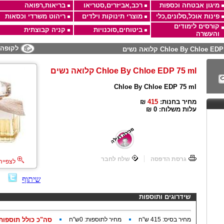
מיגון אבטחה וכספות
רכב,אביזרים,סטריאו
בריאות,רפואה
פינות אוכל,סלונים,כלי
מוצרי תינוקות וילדים
ריהוט משרדי וכסאות
קורסים לימודים
ביטוחים,סוכנויות
קניה קבוצתית
והעשרה
לקופה
Chloe By Chloe E קלואה נשים
Chloe By Chloe EDP 75 ml קלואה נשים
Chloe By Chloe EDP 75 ml
מחיר בחנות:
415
₪
עלות משלוח:
₪ 0
גרסת הדפסה
שלח לחבר
לצפייה
שיתוף
שידרוגים ותוספות
מחיר בסיס:
415
ש"ח
מחיר לתוספות:
0
ש"ח
סה"כ כולל תוספות