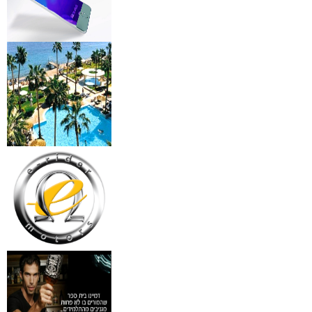
מצלמות אינפרא
₪
499
מידע נוסף
18 מברשות למאפרים + נרת
ג'מס אדום מעור
₪
720
מידע נוסף
פינצטה לד מאירה
₪
30
מידע נוסף
איסי מיאקי לגבר issey
Pour Homme125ML by I
₪
285
מידע נוסף