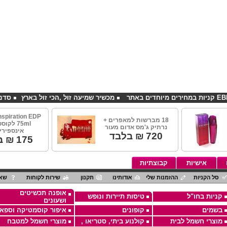
מכשיר שמיעה זול ,הכי זול בארץ
סדנאות אלכו
nspiration EDP
18 מברשות למאפרים +
75ml לקו
נרתיק ג'מס אדום מעור
אינספיריי
720
₪ בלבד
175
₪ ב
אישיות
קבוצתיות
סל הקניות
ההזמנות שלי
אודותינו
תקנון
שירות לקוחות
שאל
אופנה תכשיטים
קניות בחו"ל
טיסות תיירות ונופש
ושעונים
בשמים
קופונים
איפור קוסמטיקה וספא
מוצרי חשמל לבית
קולנוע ביתי, סטריאו ,
מוצרי חשמל למטבח