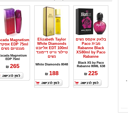
בלאק אקסס נשים
Elizabeth Taylor
scada Magnetism
מבית Paco
White Diamonds
EDP 75ml אס
Rabanne Black
EDT 100ml אליזבט
מגנטיזם נשים
XS80ml by Paco
טיילור ווייט דיימונד
Escada Magnetism
Rabanne
נשים
EDP 75ml
Black XS by Paco
White Diamonds 8048
265
Rabanne 80ML 638
₪
188
225
₪
₪
-