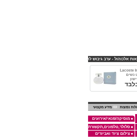
הול - ערב גיבוש לחברות
קורס פליירינג הנחה 10% לנרשמים דרך אתר CHEAPSHOP
Lacoste I
סט נשים
שון
לבד
ות נפוצות
מידע מקצועי
מוסיקה/פנאי/אירועים
סלולר,טלפונים,תקשורת
צילום ציוד ואביזרים