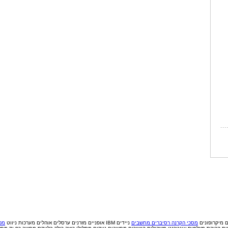
ם
מיקרופונים
מסכי הקרנה
רסיברים
מחשבים
ניידים IBM
אופניים
מזרנים
ערסלים
אוהלים
מערכות ניווט
מכי