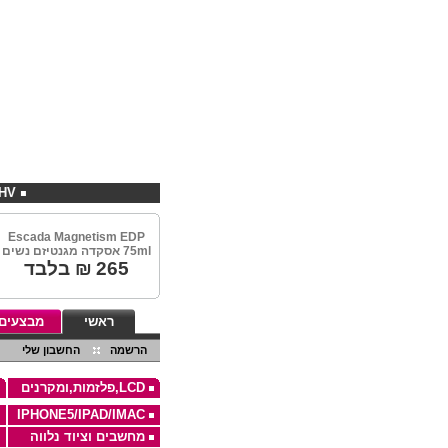
EBHV קניות במחירים מיוחדים באתר
Escada Magnetism EDP
75ml אסקדה מגנטיזם נשים
265
₪ בלבד
ראשי
מבצעים
הרשמה
החשבון שלי
LCD,פלזמות,ומקרנים
IPHONE5/IPAD/IMAC
מחשבים וציוד נלווה