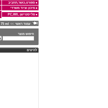
ספורט,כושר,תחביב
מיכון וציוד משרדי
פלייסטיישן ,PC,WII
עמוד ראשי
DP 75 ml
>>
חיפוש מוצר
להיטים