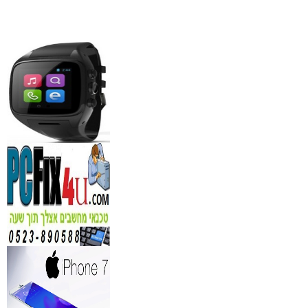
מידע נוסף
סדנאות אלכוהול - ערב גיבו
לחברות
₪
150
מידע נוסף
נגן DVD קורא DIVX עם 
מבית PIONEER
החל מ- 349
₪
מידע נוסף
מברשות איפור מיקצועי למ
₪
349
מידע נוסף
מעגל ריסים חשמלי
₪
40
מידע נוסף