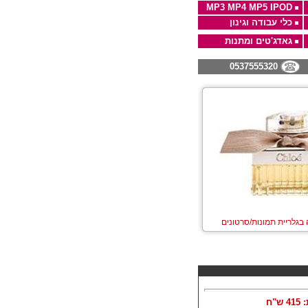
MP3 MP4 MP5 IPOD
כלי עבודה וגינון
גאדג'טים ומתנות
0537555320
 בגלריית תמונות/סרטונים
:
415
ש"ח